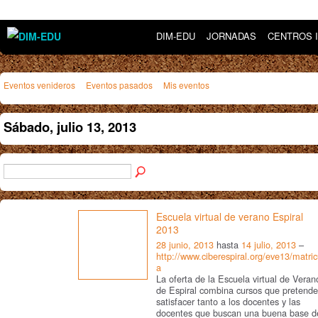
DIM-EDU
JORNADAS
CENTROS 
Eventos venideros
Eventos pasados
Mis eventos
Sábado, julio 13, 2013
Escuela virtual de verano Espiral
2013
28 junio, 2013
hasta
14 julio, 2013
–
http://www.ciberespiral.org/eve13/matric
a
La oferta de la Escuela virtual de Veran
de Espiral combina cursos que pretend
satisfacer tanto a los docentes y las
docentes que buscan una buena base d