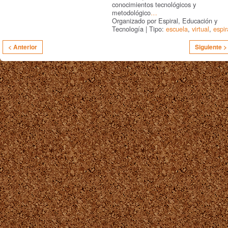
conocimientos tecnológicos y
metodológico
…
Organizado por Espiral, Educación y
Tecnología | Tipo:
escuela
,
virtual
,
espir
< Anterior
Siguiente >