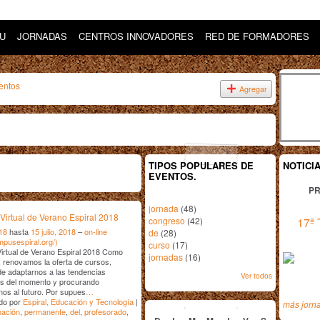
DU
JORNADAS
CENTROS INNOVADORES
RED DE FORMADORES
entos
Agregar
TIPOS POPULARES DE
NOTICI
EVENTOS.
PR
jornada
(48)
Virtual de Verano Espiral 2018
congreso
(42)
17ª 
018
hasta
15 julio, 2018
–
on-line
de
(28)
ampusespiral.org/)
curso
(17)
irtual de Verano Espiral 2018 Como
jornadas
(16)
 renovamos la oferta de cursos,
de adaptarnos a las tendencias
Ver todos
as del momento y procurando
nos al futuro. Por supues
…
julio
2018
do por
Espiral, Educación y Tecnología
|
más jorn
mación
,
permanente
,
del
,
profesorado
,