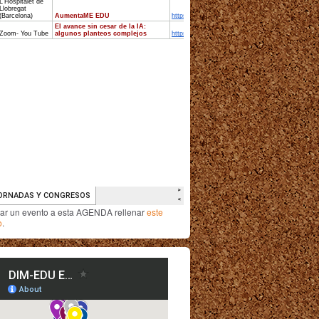
iar un evento a esta AGENDA rellenar
este
o
.