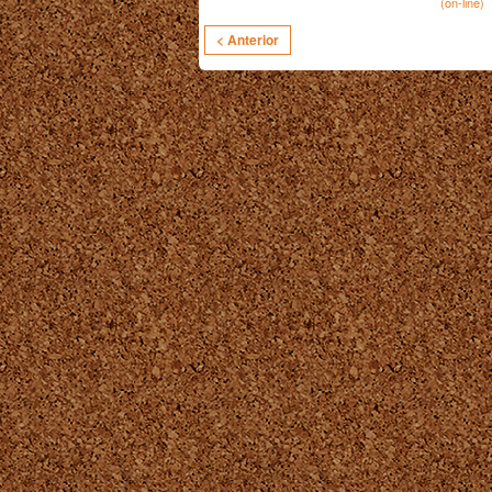
(on-line)
< Anterior