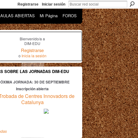
Registrarse
Iniciar sesión
AULAS ABIERTAS
Mi Página
FOROS
Bienvenido/a a
DIM-EDU
Registrarse
o
Inicia la sesión
AS SOBRE LAS JORNADAS DIM-EDU
ÓXIMA JORNADA: 30
DE SEPTIEMBRE
Inscripción abierta
Trobada de Centres Innovadors de
Catalunya
adas