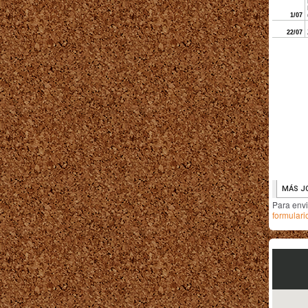
Para env
formulari