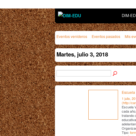
DIM-E
Eventos venideros
Eventos pasados
Mis ev
Martes, julio 3, 2018
Escuela 
1 julio, 2
(http://c
Escuela V
cada año,
tratando 
educativ
adelantar
Organiza
Tipo:
for