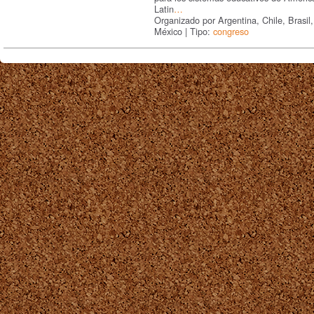
Latin
…
Organizado por Argentina, Chile, Brasil,
México | Tipo:
congreso