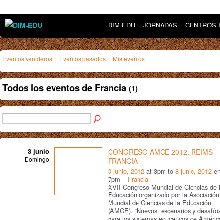
DIM-EDU
JORNADAS
CENTROS 
Eventos venideros
Eventos pasados
Mis eventos
Todos los eventos de Francia
(1)
3 junio
CONGRESO AMCE 2012. REIMS-
Domingo
FRANCIA
3 junio, 2012
at 3pm to
8 junio, 2012
e
7pm –
Francia
XVII Congreso Mundial de Ciencias de 
Educación organizado por la Asociación
Mundial de Ciencias de la Educación
(AMCE). “Nuevos escenarios y desafío
para los sistemas educativos de Améric