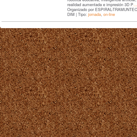
realidad aumentada e impresión 3D P
Organizado por ESPIRAL-TRAMUNTEC
DIM | Tipo:
jornada
,
on-line