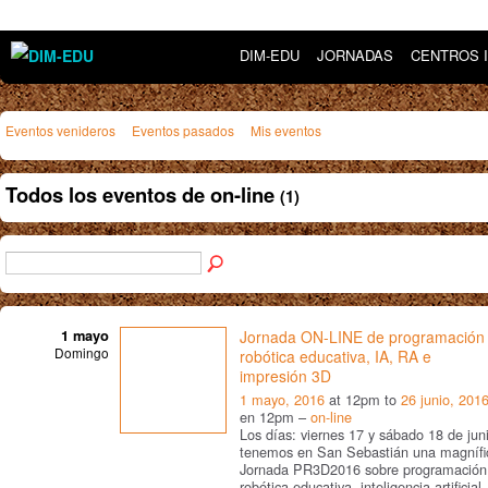
DIM-EDU
JORNADAS
CENTROS 
Eventos venideros
Eventos pasados
Mis eventos
Todos los eventos de on-line
(1)
1 mayo
Jornada ON-LINE de programación
Domingo
robótica educativa, IA, RA e
impresión 3D
1 mayo, 2016
at 12pm to
26 junio, 201
en 12pm –
on-line
Los días: viernes 17 y sábado 18 de jun
tenemos en San Sebastián una magnífi
Jornada PR3D2016 sobre programación
robótica educativa, inteligencia artificial,