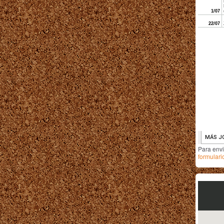
Para env
formulari