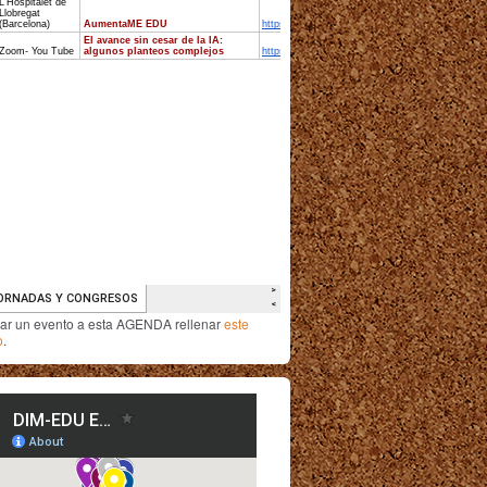
iar un evento a esta AGENDA rellenar
este
o
.