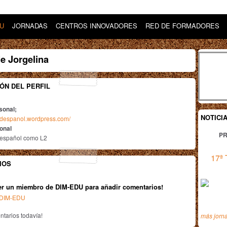
DU
JORNADAS
CENTROS INNOVADORES
RED DE FORMADORES
e Jorgelina
ÓN DEL PERFIL
sonal;
NOTICI
liodespanol.wordpress.com/
ional
PR
 español como L2
17ª 
IOS
er un miembro de DIM-EDU para añadir comentarios!
n DIM-EDU
tarios todavía!
más jorn