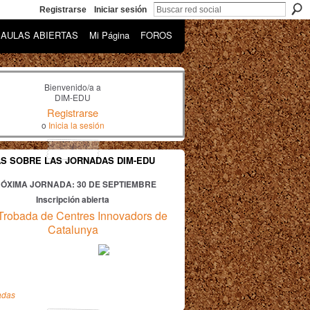
Registrarse
Iniciar sesión
AULAS ABIERTAS
Mi Página
FOROS
Bienvenido/a a
DIM-EDU
Registrarse
o
Inicia la sesión
AS SOBRE LAS JORNADAS DIM-EDU
ÓXIMA JORNADA: 30
DE SEPTIEMBRE
Inscripción abierta
Trobada de Centres Innovadors de
Catalunya
adas