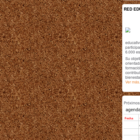
RED ED
educativ
particip
6.000 est
Su objet
orientada
formació
contribui
bienesta
Ver más.
Próximo