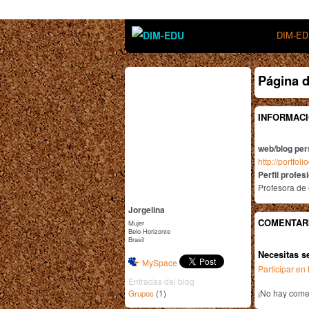
DIM-E
Página d
INFORMACI
web/blog per
http://portfo
Perfil profes
Profesora de
Jorgelina
COMENTAR
Mujer
Belo Horizonte
Brasil
Necesitas s
MySpace
Participar e
Entradas del blog
(1)
¡No hay comen
Grupos