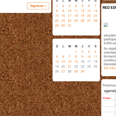
D
L
M
M
J
V
S
1
2
3
4
5
6
7
Siguiente >
RED ED
8
9
10
11
12
13
14
15
16
17
18
19
20
21
22
23
24
25
26
27
28
29
30
31
educativ
septiembre
2010
particip
6.000 est
D
L
M
M
J
V
S
Su objet
1
2
3
4
orientada
formació
5
6
7
8
9
10
11
contribui
12
13
14
15
16
17
18
bienesta
19
20
21
22
23
24
25
Ver más.
26
27
28
29
30
Próximo