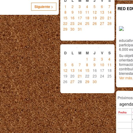
D
L
M
M
J
V
S
1
2
3
4
5
6
7
Siguiente >
RED ED
8
9
10
11
12
13
14
15
16
17
18
19
20
21
22
23
24
25
26
27
28
29
30
31
educativ
septiembre
2010
particip
6.000 est
D
L
M
M
J
V
S
Su objet
1
2
3
4
orientada
formació
5
6
7
8
9
10
11
contribui
12
13
14
15
16
17
18
bienesta
19
20
21
22
23
24
25
Ver más.
26
27
28
29
30
Próximo