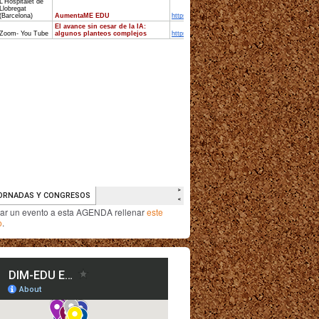
iar un evento a esta AGENDA rellenar
este
o
.