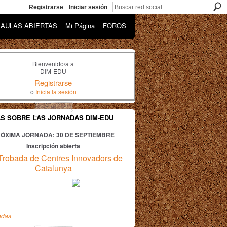
Registrarse
Iniciar sesión
AULAS ABIERTAS
Mi Página
FOROS
Bienvenido/a a
DIM-EDU
Registrarse
o
Inicia la sesión
AS SOBRE LAS JORNADAS DIM-EDU
ÓXIMA JORNADA: 30
DE SEPTIEMBRE
Inscripción abierta
Trobada de Centres Innovadors de
Catalunya
adas