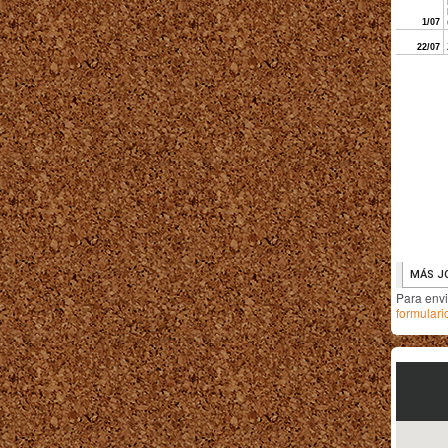
Para env
formulari