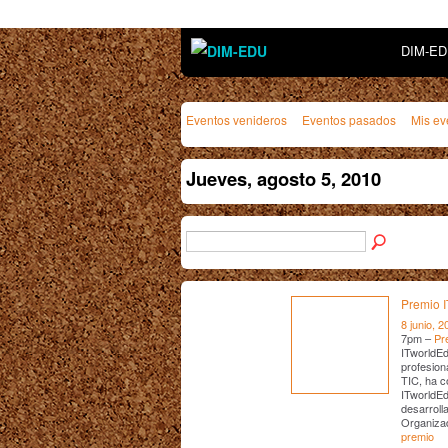
DIM-E
Eventos venideros
Eventos pasados
Mis ev
Jueves, agosto 5, 2010
Premio 
8 junio, 2
7pm –
Pr
ITworldEd
profesion
TIC, ha c
ITworldEd
desarroll
Organizad
premio