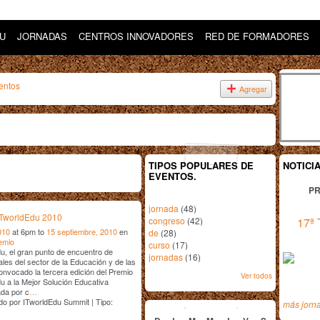
DU
JORNADAS
CENTROS INNOVADORES
RED DE FORMADORES
entos
Agregar
TIPOS POPULARES DE
NOTICI
EVENTOS.
PR
jornada
(48)
ITworldEdu 2010
congreso
(42)
17ª 
010
at 6pm to
15 septiembre, 2010
en
de
(28)
emio
curso
(17)
u, el gran punto de encuentro de
jornadas
(16)
ales del sector de la Educación y de las
onvocado la tercera edición del Premio
Ver todos
u a la Mejor Solución Educativa
ada por c
…
agosto
2010
o por ITworldEdu Summit | Tipo:
más jorn