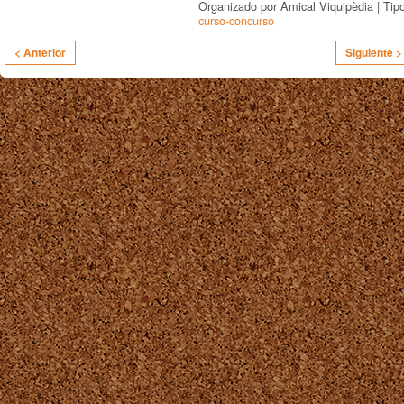
Organizado por Amical Viquipèdia | Tip
curso-concurso
< Anterior
Siguiente >