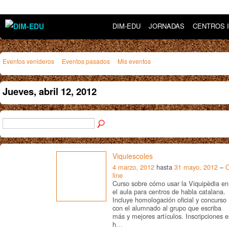
DIM-EDU
JORNADAS
CENTROS 
Eventos venideros
Eventos pasados
Mis eventos
Jueves, abril 12, 2012
Viquiescoles
4 marzo, 2012
hasta
31 mayo, 2012
–
line
Curso sobre cómo usar la Viquipèdia en
el aula para centros de habla catalana.
Incluye homologación oficial y concurso
con el alumnado al grupo que escriba
más y mejores artículos. Inscripciones 
h
…