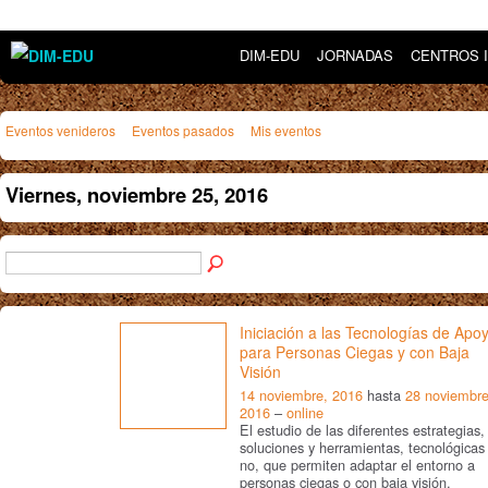
DIM-EDU
JORNADAS
CENTROS 
Eventos venideros
Eventos pasados
Mis eventos
Viernes, noviembre 25, 2016
Iniciación a las Tecnologías de Apo
para Personas Ciegas y con Baja
Visión
14 noviembre, 2016
hasta
28 noviembre
2016
–
online
El estudio de las diferentes estrategias,
soluciones y herramientas, tecnológicas
no, que permiten adaptar el entorno a
personas ciegas o con baja visión,