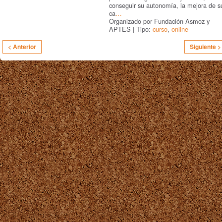
conseguir su autonomía, la mejora de s
ca
…
Organizado por Fundación Asmoz y
APTES | Tipo:
curso
,
online
< Anterior
Siguiente >