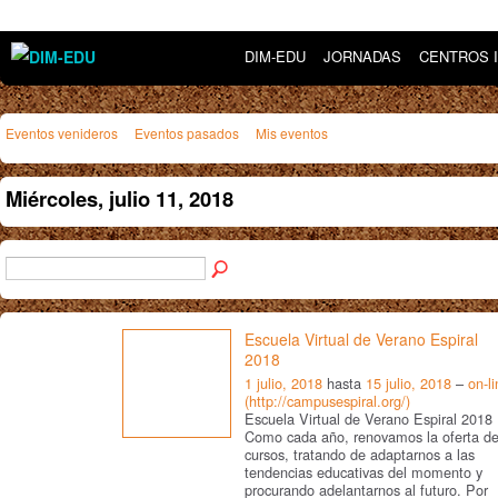
DIM-EDU
JORNADAS
CENTROS 
Eventos venideros
Eventos pasados
Mis eventos
Miércoles, julio 11, 2018
Escuela Virtual de Verano Espiral
2018
1 julio, 2018
hasta
15 julio, 2018
–
on-l
(http://campusespiral.org/)
Escuela Virtual de Verano Espiral 2018
Como cada año, renovamos la oferta d
cursos, tratando de adaptarnos a las
tendencias educativas del momento y
procurando adelantarnos al futuro. Por