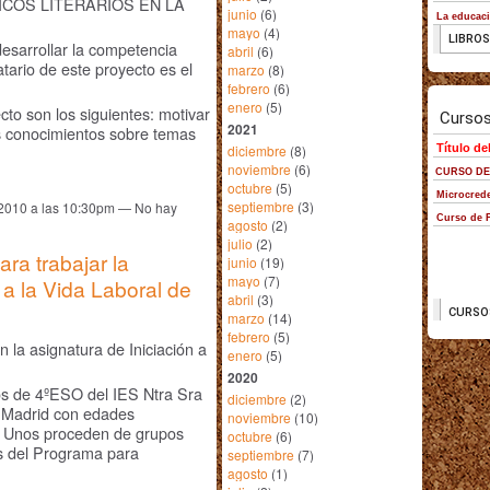
ICOS LITERARIOS EN LA
junio
(6)
mayo
(4)
desarrollar la competencia
abril
(6)
atario de este proyecto es el
marzo
(8)
febrero
(6)
enero
(5)
to son los siguientes: motivar
2021
os conocimientos sobre temas
diciembre
(8)
noviembre
(6)
octubre
(5)
septiembre
(3)
 2010 a las 10:30pm — No hay
agosto
(2)
julio
(2)
ara trabajar la
junio
(19)
mayo
(7)
 a la Vida Laboral de
abril
(3)
marzo
(14)
febrero
(5)
la asignatura de Iniciación a
enero
(5)
2020
de 4ºESO del IES Ntra Sra
diciembre
(2)
e Madrid con edades
noviembre
(10)
s. Unos proceden de grupos
octubre
(6)
ros del Programa para
septiembre
(7)
agosto
(1)