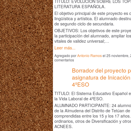
TÍTULO: EVOLUCIÓN SOBRE LOS TÓP
LITERATURA ESPAÑOLA.
El objetivo principal de este proyecto es 
lingüística y artística. El alumnado destin
de segundo ciclo de secundaria.
OBJETIVOS: Los objetivos de este proyec
la participacíón del alumnado, ampliar l
vitales de validez universal;…
Leer más...
Agregado por
Antonio Ramos
el 25 noviembre,
comentarios
Borrador del proyecto p
asignatura de Inicación
4ºESO
TITULO: El Sistema Educativo Español en 
la Vida Laboral de 4ºESO.
ALUMNADO PARTICIPANTE: 24 alumnos 
de la Almudena del Distrito de Tetúan d
comprendidas entre los 15 y los 17 año
ordinarios, otros de Diversificación y ot
ACNEES.