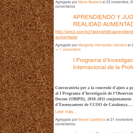
Agregado por
Maria Barberà
el 23 noviembre, 
comentarios
APRENDIENDO Y JU
REALIDAD AUMENTA
http://prezi.com/kg7wqvyshi9t/aprendiend
aumentada/
Agregado por
Margarita Hernandez Serrano
el 
—
1
comentario
I Programa d’Investigac
Internacional de la Pr
Convocatòria per a la concessió d'ajuts a p
al
I Programa d’Investigació de l’Observato
Docent
(OBIPD), 2010-2011 conjuntament
d’Ensenyament de CCOO de Catalunya.…
Leer más...
Agregado por
Benet Castillejos
el 21 noviembre
comentarios