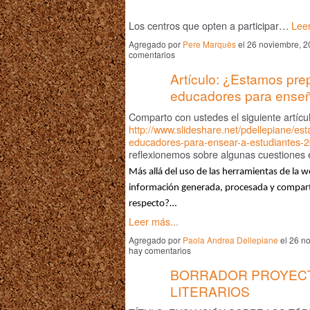
Los centros que opten a participar…
Leer
Agregado por
Pere Marquès
el 26 noviembre, 
comentarios
Artículo: ¿Estamos pr
educadores para enseñ
Comparto con ustedes el siguiente artícu
http://www.slideshare.net/pdellepiane/e
educadores-para-ensear-a-estudiantes-
reflexionemos sobre algunas cuestiones e
Más allá del uso de las herramientas de la 
información generada, procesada y compar
respecto?…
Leer más...
Agregado por
Paola Andrea Dellepiane
el 26 n
hay comentarios
BORRADOR PROYECT
LITERARIOS