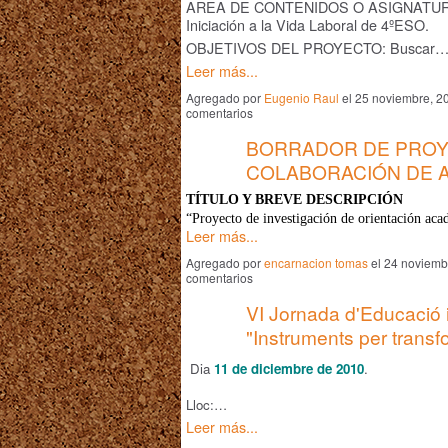
AREA DE CONTENIDOS O ASIGNATU
Iniciación a la Vida Laboral de 4ºESO.
OBJETIVOS DEL PROYECTO: Buscar
Leer más...
Agregado por
Eugenio Raul
el 25 noviembre, 2
comentarios
BORRADOR DE PROY
COLABORACIÓN DE 
TÍTULO Y BREVE DESCRIPCIÓN
“Proyecto de investigación de orientación ac
Leer más...
Agregado por
encarnacion tomas
el 24 noviemb
comentarios
VI Jornada d'Educació 
"Instruments per transf
Dia
11 de diciembre de 2010
.
Lloc:…
Leer más...