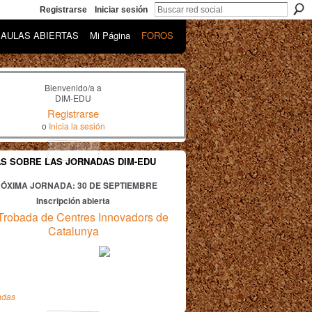
Registrarse
Iniciar sesión
AULAS ABIERTAS
Mi Página
FOROS
Bienvenido/a a
DIM-EDU
Registrarse
o
Inicia la sesión
AS SOBRE LAS JORNADAS DIM-EDU
ÓXIMA JORNADA: 30
DE SEPTIEMBRE
Inscripción abierta
Trobada de Centres Innovadors de
Catalunya
adas