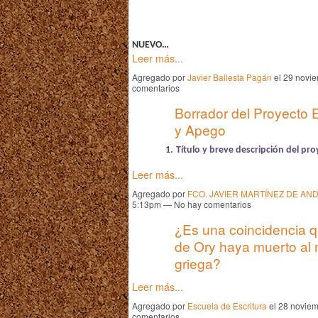
NUEVO…
Leer más...
Agregado por
Javier Ballesta Pagán
el 29 novi
comentarios
Borrador del Proyecto 
y Apego
1.
Título y breve descripción del pr
Leer más...
Agregado por
FCO. JAVIER MARTÍNEZ DE AN
5:13pm — No hay comentarios
¿Es una coincidencia 
de Ory haya muerto al 
griega?
Leer más...
Agregado por
Escuela de Escritura
el 28 noviem
comentarios