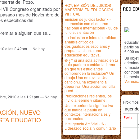
tserrat del Pozo.
HOY, EMISIÓN DE JUICIOS
el VII Congreso organizado por
RED ED
MAESTRÍA EN EDUCACIÓN
VIRTUAL
el pasado mes de Noviembre de
Emisión de juicios factor 7 -
es específicas del
interacción con el entorno
nacional e internacional - 30 de
julio sustentación
premiar a alguien que se…
La Inclusión e interculturalidad:
análisis crítico de
educativ
desigualdades escolares y
particip
010 a las 2:42pm — No hay
propuestas hacia una
6.000 est
educación equitativa.
Su objet
⚽ ¿Y si una sola actividad en tu
orientada
aula pudiera cambiar la forma
formació
en que tus estudiantes
contribui
comprenden la inclusión? Un
bienesta
dibujo.Una entrevista.Una
Ver más.
canción.Una experiencia
deportiva. Una acción sencilla
pued…
Publicaciones recientes, los
bre, 2010 a las 1:21pm — No hay
invito a leerme y citarme.
Próximo
Una experiencia significativa
que marca la pauta en
ACIÓN, NUEVO
contextos internacionales y
STA EDUCATIO
nacionales
Inteligencia Artificial -IA -
Liderazgo social y comunitario