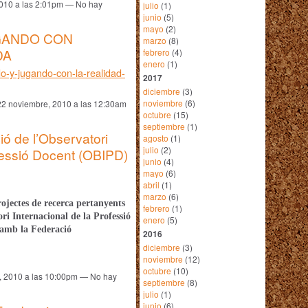
2010 a las 2:01pm — No hay
julio
(1)
junio
(5)
mayo
(2)
GANDO CON
marzo
(8)
DA
febrero
(4)
enero
(1)
o-y-jugando-con-la-realidad-
2017
diciembre
(3)
noviembre
(6)
22 noviembre, 2010 a las 12:30am
octubre
(15)
septiembre
(1)
ió de l’Observatori
agosto
(1)
julio
(2)
ofessió Docent (OBIPD)
junio
(4)
mayo
(6)
abril
(1)
marzo
(6)
rojectes de recerca pertanyents
febrero
(1)
ri Internacional de la Professió
enero
(5)
 amb la
Federació
2016
diciembre
(3)
noviembre
(12)
octubre
(10)
, 2010 a las 10:00pm — No hay
septiembre
(8)
julio
(1)
junio
(6)