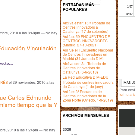
ENTRADAS MÁS
POPULARES
Així va estar: 15 ª Trobada de
Centres innovadors a
Catalunya (17 de setembre)
embre, 2010 a las 8:48pm — No hay
Así fue: 59 ENCUENTRO DE
CENTROS INNOVADORES
(Madrid, 27-10-2021)
Educación Vinculación
Así fue el I Encuentro Nacional
de Centros Innovadores en
Madrid (34 Jornada DIM)
Així va ser: 3a. Trobada de
oyecto.…
Centres Innovadors de
Catalunya (6-6-2018)
La Red Educativa DIM-EDU
DRÉS
el 29 noviembre, 2010 a las
Trobada de centres innovadors
de Catalunya (1 de juny)
Para env
Así fue: 3º Encuentro de
formulari
que Carlos Edmundo
Centros Innovadores de la
Zona Norte (Oviedo, 4-9-2019)
mismo tiempo que la Y
ARCHIVOS MENSUALES
2026
bre, 2010 a las 1:24pm — No hay