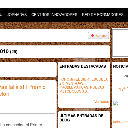
DU
JORNADAS
CENTROS INNOVADORES
RED DE FORMADORES
Agregar
2010
(25)
ENTRADAS DESTACADAS
NOTICI
PR
FORO dimEDUtic-1: ESCUELA
2.0. VENTAJAS,
s falla si I Premio
PROBLEMÁTICAS, NUEVAS
17ª 
METODOLOGÍAS...
ción
Ver todos
ÚLTIMAS ENTRADAS DEL
BLOG
más jorn
ha concedido el Primer