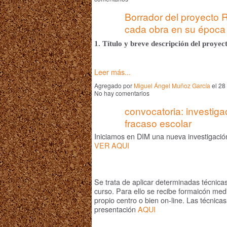
Borrador del proyecto R
cada obra en su época
1.
Título y breve descripción del proye
Leer más...
Agregado por
Miguel Ángel Muñoz García
el 28
No hay comentarios
convocatoria: investiga
fracaso escolar
Iniciamos en DIM una nueva investigación
VER AQUI
Se trata de aplicar determinadas técnicas
curso. Para ello se recibe formaicón med
propio centro o bien on-line. Las técnica
presentación
AQUI