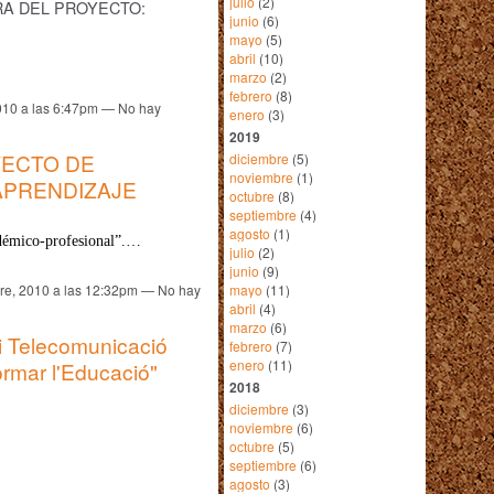
julio
(2)
RA DEL PROYECTO:
junio
(6)
mayo
(5)
…
abril
(10)
marzo
(2)
febrero
(8)
010 a las 6:47pm — No hay
enero
(3)
2019
ECTO DE
diciembre
(5)
noviembre
(1)
APRENDIZAJE
octubre
(8)
septiembre
(4)
agosto
(1)
adémico-profesional”.…
julio
(2)
junio
(9)
mayo
(11)
re, 2010 a las 12:32pm — No hay
abril
(4)
marzo
(6)
i Telecomunicació
febrero
(7)
enero
(11)
ormar l'Educació"
2018
diciembre
(3)
noviembre
(6)
octubre
(5)
septiembre
(6)
agosto
(3)