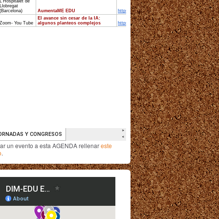
iar un evento a esta AGENDA rellenar
este
o
.