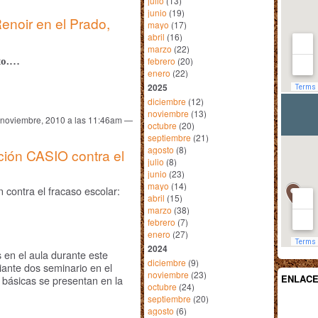
julio
(13)
junio
(19)
enoir en el Prado,
mayo
(17)
abril
(16)
marzo
(22)
febrero
(20)
cto.…
enero
(22)
2025
diciembre
(12)
noviembre
(13)
 noviembre, 2010 a las 11:46am —
octubre
(20)
septiembre
(21)
agosto
(8)
ción CASIO contra el
julio
(8)
junio
(23)
mayo
(14)
 contra el fracaso escolar:
abril
(15)
marzo
(38)
febrero
(7)
enero
(27)
2024
 en el aula durante este
diciembre
(9)
iante dos seminario en el
noviembre
(23)
ENLAC
s básicas se presentan en la
octubre
(24)
septiembre
(20)
agosto
(6)