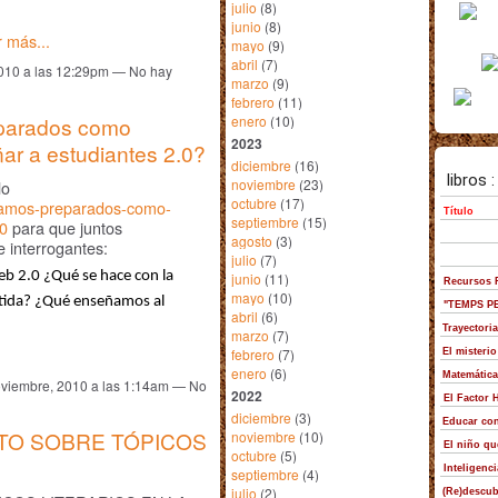
julio
(8)
junio
(8)
 más...
mayo
(9)
abril
(7)
2010 a las 12:29pm — No hay
marzo
(9)
febrero
(11)
eparados como
enero
(10)
2023
ar a estudiantes 2.0?
diciembre
(16)
noviembre
(23)
lo
octubre
(17)
stamos-preparados-como-
septiembre
(15)
20
para que juntos
agosto
(3)
 interrogantes:
julio
(7)
web 2.0 ¿Qué se hace con la
junio
(11)
mayo
(10)
tida? ¿Qué enseñamos al
abril
(6)
marzo
(7)
febrero
(7)
enero
(6)
oviembre, 2010 a las 1:14am — No
2022
diciembre
(3)
O SOBRE TÓPICOS
noviembre
(10)
octubre
(5)
septiembre
(4)
julio
(2)