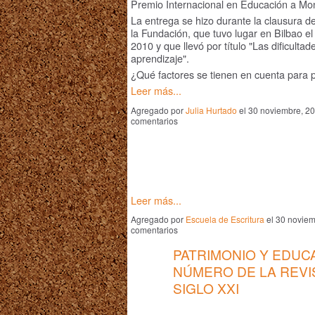
Premio Internacional en Educación a Mon
La entrega se hizo durante la clausura d
la Fundación, que tuvo lugar en Bilbao 
2010 y que llevó por título "Las dificultad
aprendizaje".
¿Qué factores se tienen en cuenta para 
Leer más...
Agregado por
Julia Hurtado
el 30 noviembre, 2
comentarios
Leer más...
Agregado por
Escuela de Escritura
el 30 noviem
comentarios
PATRIMONIO Y EDUC
NÚMERO DE LA REVI
SIGLO XXI