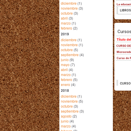
diciembre
(1)
noviembre
(3)
octubre
(3)
abril
(3)
marzo
(1)
febrero
(2)
2019
diciembre
(1)
noviembre
(1)
octubre
(5)
septiembre
(4)
junio
(9)
mayo
(7)
abril
(4)
marzo
(1)
febrero
(5)
enero
(4)
2018
diciembre
(1)
noviembre
(5)
octubre
(3)
septiembre
(3)
agosto
(2)
junio
(4)
marzo
(4)
febrero
(2)