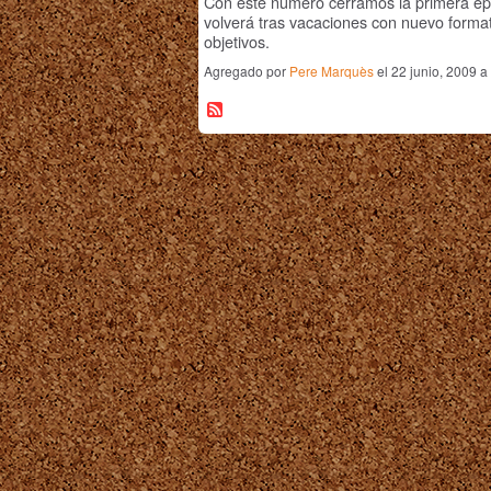
Con este número cerramos la primera é
volverá tras vacaciones con nuevo forma
objetivos.
Agregado por
Pere Marquès
el 22 junio, 2009 