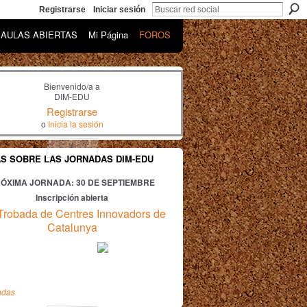
Registrarse
Iniciar sesión
AULAS ABIERTAS
Mi Página
FOROS
Bienvenido/a a
DIM-EDU
Registrarse
o
Inicia la sesión
AS SOBRE LAS JORNADAS DIM-EDU
ÓXIMA JORNADA: 30
DE SEPTIEMBRE
Inscripción abierta
Trobada de Centres Innovadors de
Catalunya
adas