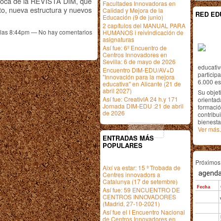
poca de la REVISTA DIM, que
Facultades Innovadoras en
to, nueva estructura y nuevos
Calidad y Mejora de la
RED ED
Educación (9 de junio)
2 capítulos del MANUAL PARA
a las 8:44pm — No hay comentarios
HUMANOS i reivindicación de
asignaturas
Así fue: 6º Encuentro de
Centros Innovadores en
Sevilla: 6 de mayo de 2026
educativ
Encuentro DIM-EDU/AV+D
particip
"Innovación para la mejora
6.000 est
educativa" en Alicante (21 de
abril 2027)
Su objet
Así fue: CreativIA 24 h.y 171
orientada
Jornada DIM-EDU :21 de abril
formació
de 2026
contribui
bienesta
Ver más.
ENTRADAS MÁS
POPULARES
Próximo
Així va estar: 15 ª Trobada de
Centres innovadors a
Catalunya (17 de setembre)
Así fue: 59 ENCUENTRO DE
CENTROS INNOVADORES
(Madrid, 27-10-2021)
Así fue el I Encuentro Nacional
de Centros Innovadores en