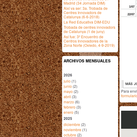
Madrid (34 Jornada DIM)
Així va ser: 3a. Trobada de
Centres Innovadors de
Catalunya (6-6-2018)
La Red Educativa DIM-EDU
Trobada de centres innovadors
de Catalunya (1 de juny)
Así fue: 3º Encuentro de
Centros Innovadores de la
Zona Norte (Oviedo, 4-9-2019)
ARCHIVOS MENSUALES
2026
julio
(1)
junio
(2)
Para env
mayo
(2)
formulari
abril
(3)
marzo
(6)
febrero
(3)
enero
(5)
2025
diciembre
(2)
noviembre
(1)
octubre
(2)