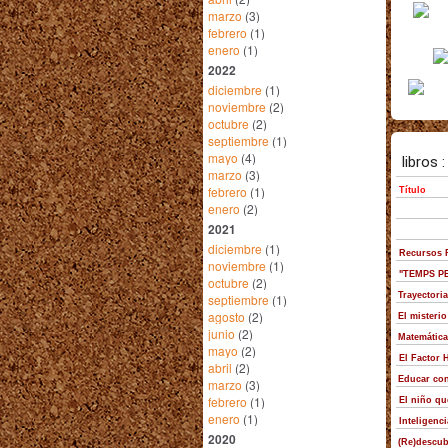
marzo
(3)
febrero
(1)
enero
(1)
2022
diciembre
(1)
noviembre
(2)
octubre
(2)
septiembre
(1)
mayo
(4)
marzo
(3)
febrero
(1)
enero
(2)
2021
diciembre
(1)
noviembre
(1)
octubre
(2)
septiembre
(1)
agosto
(2)
junio
(2)
mayo
(2)
abril
(2)
marzo
(3)
febrero
(1)
enero
(1)
2020