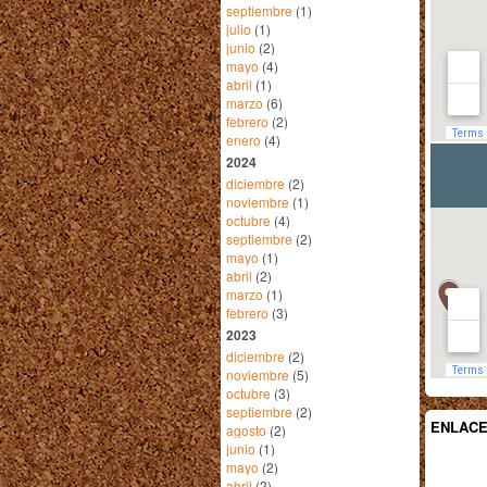
septiembre
(1)
julio
(1)
junio
(2)
mayo
(4)
abril
(1)
marzo
(6)
febrero
(2)
enero
(4)
2024
diciembre
(2)
noviembre
(1)
octubre
(4)
septiembre
(2)
mayo
(1)
abril
(2)
marzo
(1)
febrero
(3)
2023
diciembre
(2)
noviembre
(5)
octubre
(3)
septiembre
(2)
ENLAC
agosto
(2)
junio
(1)
mayo
(2)
abril
(2)