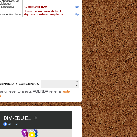
iar un evento a esta AGENDA rellenar
este
o
.