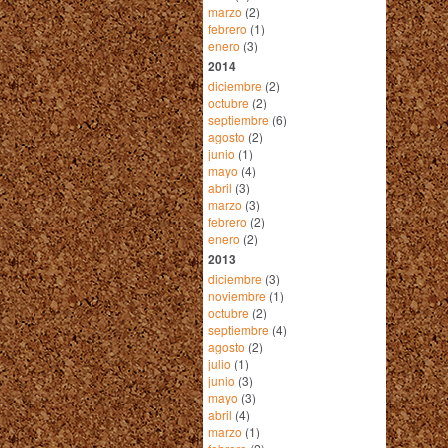
marzo
(2)
febrero
(1)
enero
(3)
2014
diciembre
(2)
octubre
(2)
septiembre
(6)
agosto
(2)
junio
(1)
mayo
(4)
abril
(3)
marzo
(3)
febrero
(2)
enero
(2)
2013
diciembre
(3)
noviembre
(1)
octubre
(2)
septiembre
(4)
agosto
(2)
julio
(1)
junio
(3)
mayo
(3)
abril
(4)
marzo
(1)