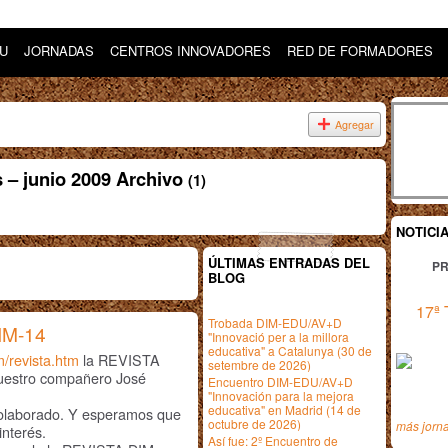
DU
JORNADAS
CENTROS INNOVADORES
RED DE FORMADORES
Agregar
 – junio 2009 Archivo
(1)
NOTICI
ÚLTIMAS ENTRADAS DEL
PR
BLOG
17ª 
Trobada DIM-EDU/AV+D
IM-14
"Innovació per a la millora
educativa" a Catalunya (30 de
m/revista.htm
la REVISTA
setembre de 2026)
nuestro compañero José
Encuentro DIM-EDU/AV+D
"Innovación para la mejora
educativa" en Madrid (14 de
colaborado. Y esperamos que
octubre de 2026)
más jorn
interés.
Así fue: 2º Encuentro de