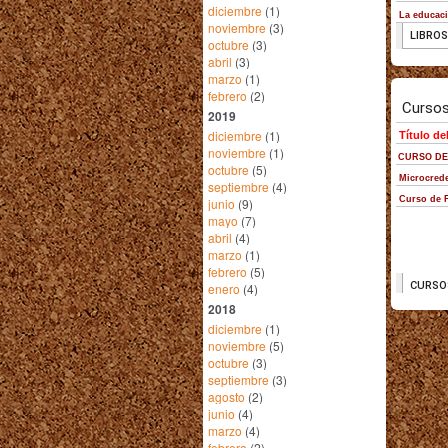
diciembre
(1)
noviembre
(3)
octubre
(3)
abril
(3)
marzo
(1)
febrero
(2)
2019
diciembre
(1)
noviembre
(1)
octubre
(5)
septiembre
(4)
junio
(9)
mayo
(7)
abril
(4)
marzo
(1)
febrero
(5)
enero
(4)
2018
diciembre
(1)
noviembre
(5)
octubre
(3)
septiembre
(3)
agosto
(2)
junio
(4)
marzo
(4)
febrero
(2)