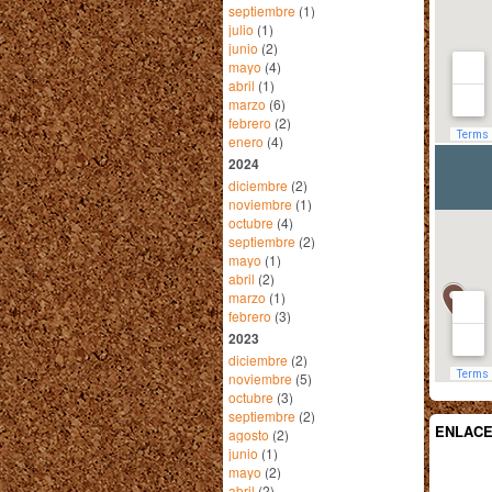
septiembre
(1)
julio
(1)
junio
(2)
mayo
(4)
abril
(1)
marzo
(6)
febrero
(2)
enero
(4)
2024
diciembre
(2)
noviembre
(1)
octubre
(4)
septiembre
(2)
mayo
(1)
abril
(2)
marzo
(1)
febrero
(3)
2023
diciembre
(2)
noviembre
(5)
octubre
(3)
septiembre
(2)
ENLAC
agosto
(2)
junio
(1)
mayo
(2)
abril
(2)