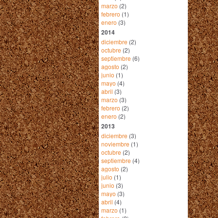
marzo
(2)
febrero
(1)
enero
(3)
2014
diciembre
(2)
octubre
(2)
septiembre
(6)
agosto
(2)
junio
(1)
mayo
(4)
abril
(3)
marzo
(3)
febrero
(2)
enero
(2)
2013
diciembre
(3)
noviembre
(1)
octubre
(2)
septiembre
(4)
agosto
(2)
julio
(1)
junio
(3)
mayo
(3)
abril
(4)
marzo
(1)