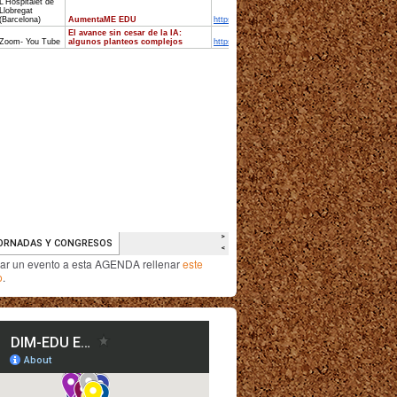
iar un evento a esta AGENDA rellenar
este
o
.