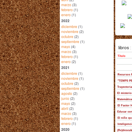
marzo
(3)
febrero
(1)
enero
(1)
2022
diciembre
(1)
noviembre
(2)
octubre
(2)
septiembre
(1)
mayo
(4)
marzo
(3)
febrero
(1)
enero
(2)
2021
diciembre
(1)
noviembre
(1)
octubre
(2)
septiembre
(1)
agosto
(2)
junio
(2)
mayo
(2)
abril
(2)
marzo
(3)
febrero
(1)
enero
(1)
2020