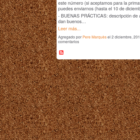
este número (si aceptamos para la prima
puedes enviarnos (hasta el 10 de diciemb
- BUENAS PRÁCTICAS: descripción de ac
dan buenos…
Leer más...
Agregado por
Pere Marquès
el 2 diciembre, 20
comentarios