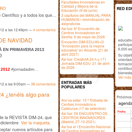
Facultades Innovadoras en
Calidad y Mejora de la
RO
RED ED
Educación (9 de junio)
 Científico y a todos los que…
2 capítulos del MANUAL PARA
HUMANOS i reivindicación de
asignaturas
Así fue: 6º Encuentro de
012 a las 12:49pm —
4
comentarios
Centros Innovadores en
Sevilla: 6 de mayo de 2026
 DE NAVIDAD
educativ
Encuentro DIM-EDU/AV+D
particip
"Innovación para la mejora
6.000 est
Á EN PRIMAVERA 2013
educativa" en Alicante (21 de
abril 2027)
Su objet
l)
Así fue: CreativIA 24 h.y 171
orientada
Jornada DIM-EDU :21 de abril
formació
de 2026
contribui
 2012
#jornadadim…
bienesta
Ver más.
ENTRADAS MÁS
012 a las 9:00am —
38
comentarios
POPULARES
 ¿tenéis algo para
Próximo
Així va estar: 15 ª Trobada de
Centres innovadors a
Catalunya (17 de setembre)
Así fue: 59 ENCUENTRO DE
de la REVISTA DIM-24, que
CENTROS INNOVADORES
(Madrid, 27-10-2021)
e diciembre
Ver la maqueta
.
Así fue el I Encuentro Nacional
ceptar nuevos artículos para
de Centros Innovadores en