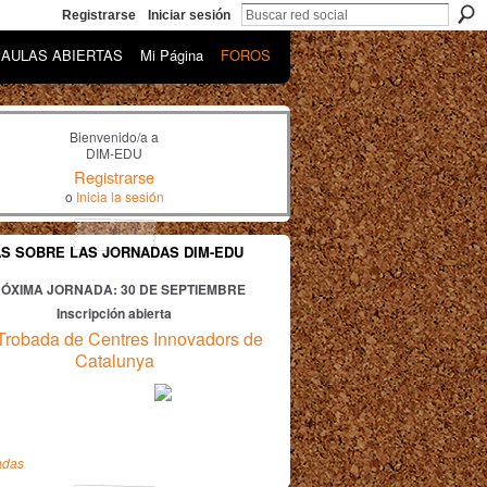
Registrarse
Iniciar sesión
AULAS ABIERTAS
Mi Página
FOROS
Bienvenido/a a
DIM-EDU
Registrarse
o
Inicia la sesión
AS SOBRE LAS JORNADAS DIM-EDU
ÓXIMA JORNADA: 30
DE SEPTIEMBRE
Inscripción abierta
Trobada de Centres Innovadors de
Catalunya
adas