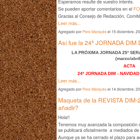
Esperamos resulte de vuestro interés.
Se pueden aportar comentarios en el
FO
Gracias al Consejo de Redacción, Comité
Leer más...
Agregado por
Pere Marquès
el 15 diciembre, 2
Así fue la 24ª JORNADA DIM
LA PRÓXIMA JORNADA 25ª SER
(marzo/abri
ACTA
24ª JORNADA DIM - NAVIDAD
Leer más...
Agregado por
Pere Marquès
el 14 diciembre, 2
Maqueta de la REVISTA DIM-24
añadir?
Hola!!
Tenemos muy avanzada la composición 
se publicará oficialmente a mediados d
Aunque ya se ha cerrado el plazo para a