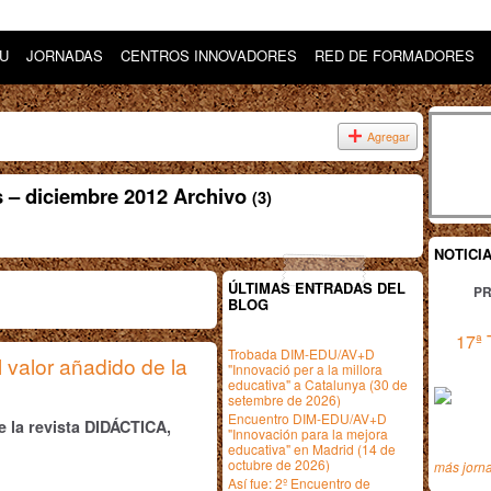
DU
JORNADAS
CENTROS INNOVADORES
RED DE FORMADORES
Agregar
 – diciembre 2012 Archivo
(3)
NOTICI
ÚLTIMAS ENTRADAS DEL
PR
BLOG
17ª 
Trobada DIM-EDU/AV+D
valor añadido de la
"Innovació per a la millora
educativa" a Catalunya (30 de
setembre de 2026)
Encuentro DIM-EDU/AV+D
 la revista DIDÁCTICA,
"Innovación para la mejora
educativa" en Madrid (14 de
octubre de 2026)
más jorn
Así fue: 2º Encuentro de