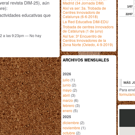
veral revista DIM-25), aún
Madrid (34 Jornada DIM)
re):
Així va ser: 3a. Trobada de
Centres Innovadors de
tividades educativas que
Catalunya (6-6-2018)
La Red Educativa DIM-EDU
Trobada de centres innovadors
de Catalunya (1 de juny)
12 a las 9:23pm — No hay
Así fue: 3º Encuentro de
Centros Innovadores de la
Zona Norte (Oviedo, 4-9-2019)
ARCHIVOS MENSUALES
2026
julio
(1)
junio
(2)
Para env
mayo
(2)
formulari
abril
(3)
marzo
(6)
febrero
(3)
enero
(5)
2025
diciembre
(2)
noviembre
(1)
octubre
(2)