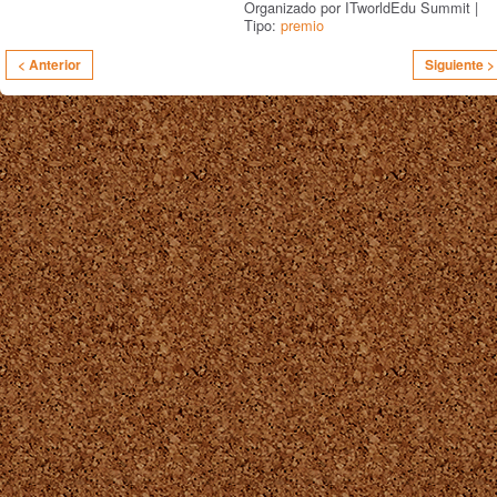
Organizado por ITworldEdu Summit |
Tipo:
premio
< Anterior
Siguiente >