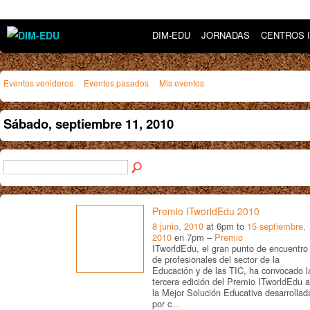
DIM-EDU
JORNADAS
CENTROS 
Eventos venideros
Eventos pasados
Mis eventos
Sábado, septiembre 11, 2010
Premio ITworldEdu 2010
8 junio, 2010
at 6pm to
15 septiembre,
2010
en 7pm –
Premio
ITworldEdu, el gran punto de encuentro
de profesionales del sector de la
Educación y de las TIC, ha convocado l
tercera edición del Premio ITworldEdu a
la Mejor Solución Educativa desarrollad
por c
…