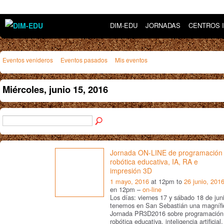
DIM-EDU
JORNADAS
CENTROS 
Eventos venideros
Eventos pasados
Mis eventos
Miércoles, junio 15, 2016
Jornada ON-LINE de programación
robótica educativa, IA, RA e
impresión 3D
1 mayo, 2016
at 12pm to
26 junio, 201
en 12pm –
on-line
Los días: viernes 17 y sábado 18 de jun
tenemos en San Sebastián una magnífi
Jornada PR3D2016 sobre programación
robótica educativa, inteligencia artificial,