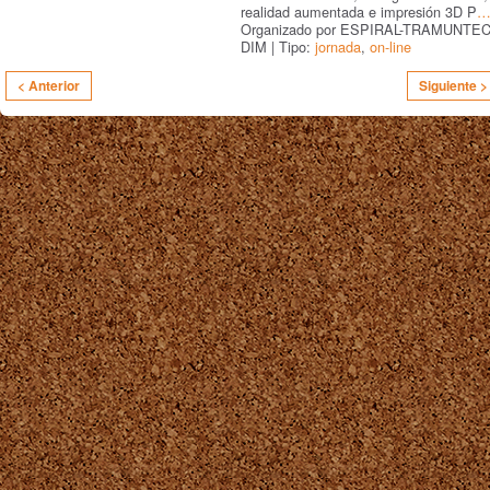
realidad aumentada e impresión 3D P
Organizado por ESPIRAL-TRAMUNTEC
DIM | Tipo:
jornada
,
on-line
< Anterior
Siguiente >