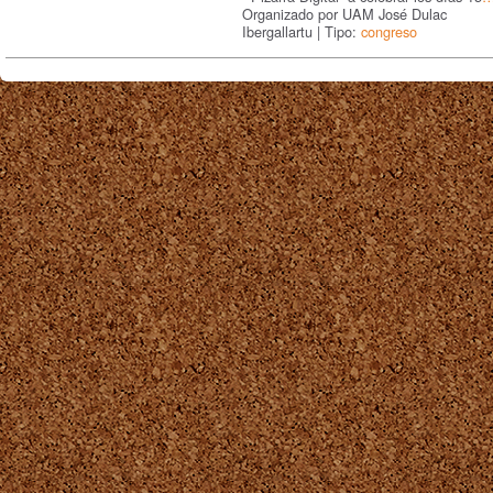
Organizado por UAM José Dulac
Ibergallartu | Tipo:
congreso