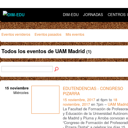
DIM-EDU
JORNADAS
CENTROS 
Eventos venideros
Eventos pasados
Mis eventos
Todos los eventos de UAM Madrid
(1)
15 noviembre
EDUTENDENCIAS - CONGRESO
Miércoles
PIZARRA
15 noviembre, 2017
at 6pm to
18
noviembre, 2017
en 7pm –
UAM Madri
La Facultad de Formación de Profesora
y Educación de la Universidad Autónom
de Madrid y Pluma y Arroba convocan e
“Congreso de Formación del Profesorad
- Pizarra Digital” a celebrar los días 15