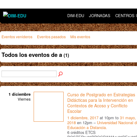
DIM-EDU
JORNADAS
CENTROS 
Eventos venideros
Eventos pasados
Mis eventos
Todos los eventos de a
(1)
1 diciembre
Curso de Postgrado en Estrategias
Viernes
Didácticas para la Intervención en
Contextos de Acoso y Conflicto
Escolar
1 diciembre, 2017
at 10pm to
31 mayo,
2018
en 12pm –
Universidad Nacional 
Educación a Distancia.
6 créditos ETCS