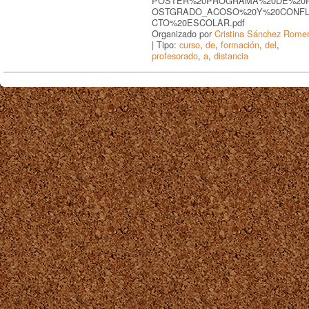
POSTER%20PROGRAMA%20DE%20
OSTGRADO_ACOSO%20Y%20CONFL
CTO%20ESCOLAR.pdf
Organizado por
Cristina Sánchez Rome
| Tipo:
curso
,
de
,
formación
,
del
,
profesorado
,
a
,
distancia