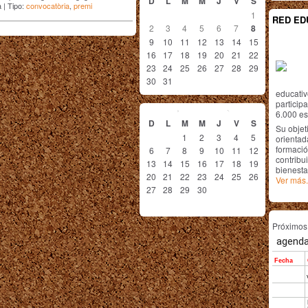
D
L
M
M
J
V
S
 | Tipo:
convocatòria
,
premi
1
RED ED
2
3
4
5
6
7
8
9
10
11
12
13
14
15
16
17
18
19
20
21
22
23
24
25
26
27
28
29
30
31
educativ
septiembre
2026
particip
6.000 est
D
L
M
M
J
V
S
Su objet
1
2
3
4
5
orientada
formació
6
7
8
9
10
11
12
contribui
13
14
15
16
17
18
19
bienesta
20
21
22
23
24
25
26
Ver más.
27
28
29
30
Próximo