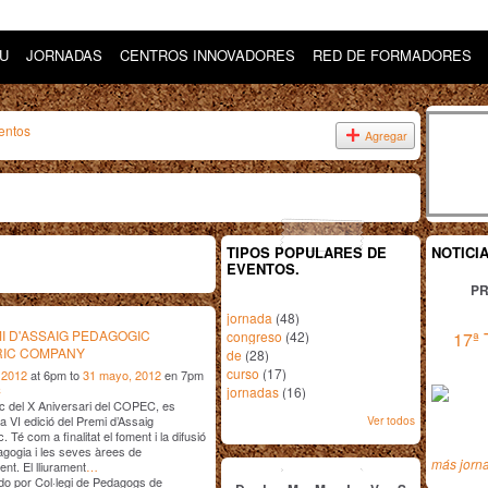
DU
JORNADAS
CENTROS INNOVADORES
RED DE FORMADORES
entos
Agregar
TIPOS POPULARES DE
NOTICI
EVENTOS.
PR
jornada
(48)
MI D'ASSAIG PEDAGOGIC
congreso
(42)
17ª 
IC COMPANY
de
(28)
curso
(17)
 2012
at 6pm to
31 mayo, 2012
en 7pm
C
jornadas
(16)
c del X Aniversari del COPEC, es
Ver todos
a VI edició del Premi d’Assaig
 Té com a finalitat el foment i la difusió
agogia i les seves àrees de
agosto
2026
más jorn
nt. El lliurament
…
o por Col·legi de Pedagogs de