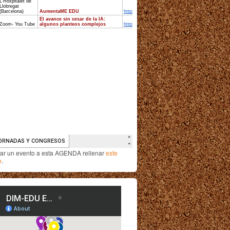
iar un evento a esta AGENDA rellenar
este
o
.