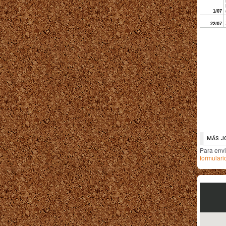
Para env
formulari