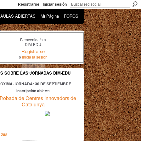
Registrarse
Iniciar sesión
AULAS ABIERTAS
Mi Página
FOROS
Bienvenido/a a
DIM-EDU
Registrarse
o
Inicia la sesión
AS SOBRE LAS JORNADAS DIM-EDU
ÓXIMA JORNADA: 30
DE SEPTIEMBRE
Inscripción abierta
Trobada de Centres Innovadors de
Catalunya
adas