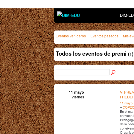
DIM-E
Eventos venideros
Eventos pasados
Mis ev
Todos los eventos de premi
(1)
11 mayo
VI PRE
Viernes
FREDER
11 mayo,
–
COPE
En el mar
convoca l
Pedagògic.
de la ped
coneixeme
Organizad