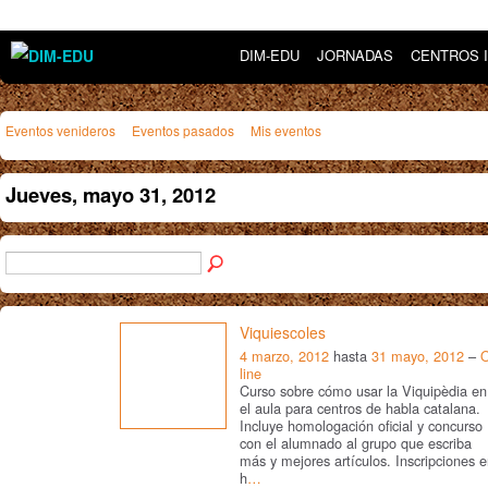
DIM-EDU
JORNADAS
CENTROS 
Eventos venideros
Eventos pasados
Mis eventos
Jueves, mayo 31, 2012
Viquiescoles
4 marzo, 2012
hasta
31 mayo, 2012
–
line
Curso sobre cómo usar la Viquipèdia en
el aula para centros de habla catalana.
Incluye homologación oficial y concurso
con el alumnado al grupo que escriba
más y mejores artículos. Inscripciones 
h
…