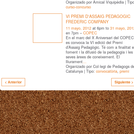
Organizado por Amical Viquipèdia | Tip
curso-concurso
VI PREMI D'ASSAIG PEDAGOGIC
FREDERIC COMPANY
11 mayo, 2012
at 6pm to
31 mayo, 201
en 7pm –
COPEC
En el marc del X Aniversari del COPEC
es convoca la VI edició del Premi
d’Assaig Pedagògic. Té com a finalitat e
foment i la difusió de la pedagogia i les
seves àrees de coneixement. El
lliurament
…
Organizado por Col·legi de Pedagogs d
Catalunya | Tipo:
convocatòria
,
premi
< Anterior
Siguiente >