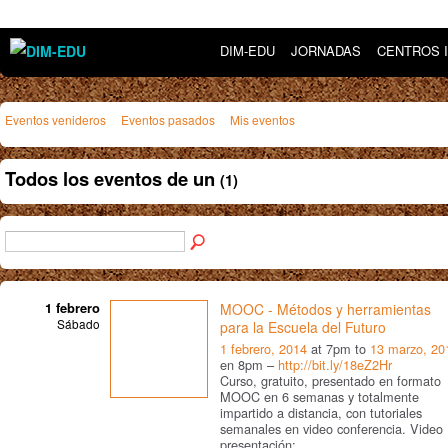
DIM-EDU
JORNADAS
CENTROS 
Eventos venideros
Eventos pasados
Mis eventos
Todos los eventos de un
(1)
1 febrero
MOOC - Métodos y herramientas
Sábado
para la Escuela del Futuro
1 febrero, 2014
at 7pm to
13 marzo, 20
en 8pm –
http://bit.ly/18eZ2Hr
Curso, gratuito, presentado en formato
MOOC en 6 semanas y totalmente
impartido a distancia, con tutoriales
semanales en video conferencia. Video
presentación: