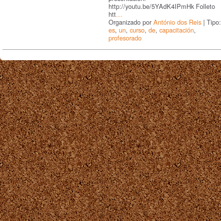
http://youtu.be/5YAdK4IPmHk Folleto
htt
…
Organizado por
António dos Reis
| Tipo:
es
,
un
,
curso
,
de
,
capacitación
,
profesorado