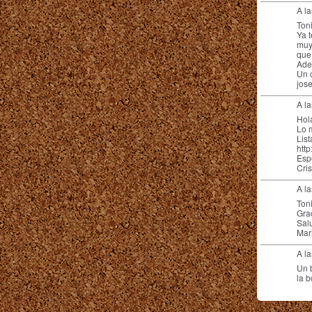
A l
Ton
Ya t
muy
que
Adel
Un 
jose
A l
Hol
Lo 
Lis
htt
Espe
Cris
A l
Toni
Grac
Salu
Mar
A l
Un 
la b