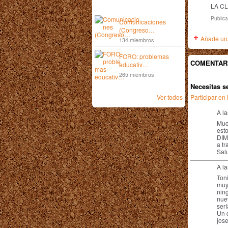
LA CL
Public
Comunicaciones
(Congreso…
Añade una
134 miembros
FORO: problemas
COMENTARI
educativ…
265 miembros
Necesitas s
Participar e
Ver todos
A l
Muc
est
DIM
a tr
Sal
A l
Ton
muy
ning
nue
ser
Un 
jos