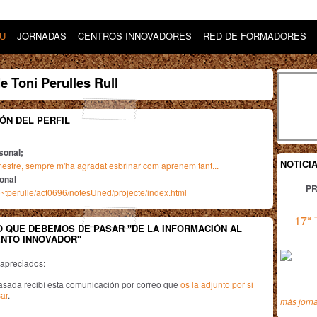
DU
JORNADAS
CENTROS INNOVADORES
RED DE FORMADORES
e Toni Perulles Rull
ÓN DEL PERFIL
sonal;
NOTICI
 mestre, sempre m'ha agradat esbrinar com aprenem tant...
ional
PR
~tperulle/act0696/notesUned/projecte/index.html
17ª 
 QUE DEBEMOS DE PASAR "DE LA INFORMACIÓN AL
NTO INNOVADOR"
 apreciados:
sada recibí esta comunicación por correo que
os la adjunto por si
ar
.
más jorn