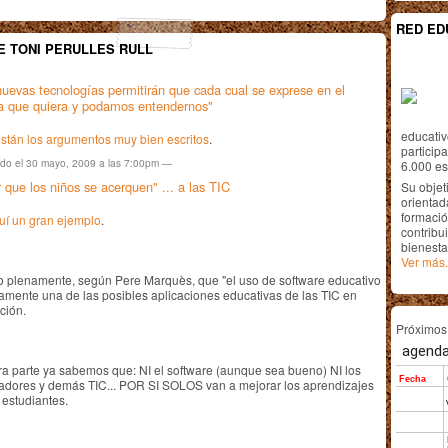
RED ED
E TONI PERULLES RULL
nuevas tecnologías permitirán que cada cual se exprese en el
a que quiera y podamos entendernos"
educativ
stán los argumentos muy bien escritos
.
particip
ado el 30 mayo, 2009 a las 7:00pm —
6.000 est
 que los niños se acerquen" ... a las TIC
Su objet
orientada
formació
uí un gran ejemplo
.
contribui
bienesta
Ver más.
o plenamente, según Pere Marquès, que "el uso de software educativo
amente una de las posibles aplicaciones educativas de las TIC en
ción.
Próximo
ra parte ya sabemos que: NI el software (aunque sea bueno) NI los
adores y demás TIC... POR SI SOLOS van a mejorar los aprendizajes
 estudiantes.