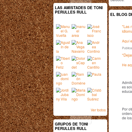
LAS AMISTADES DE TONI
PERULLES RULL
EL BLOG D
"Las 
idiom
Aquí e
Public
"Dejar
He aq
Admit
es sol
educa
Por ot
Ver todos
orden
de los
GRUPOS DE TONI
PERULLES RULL