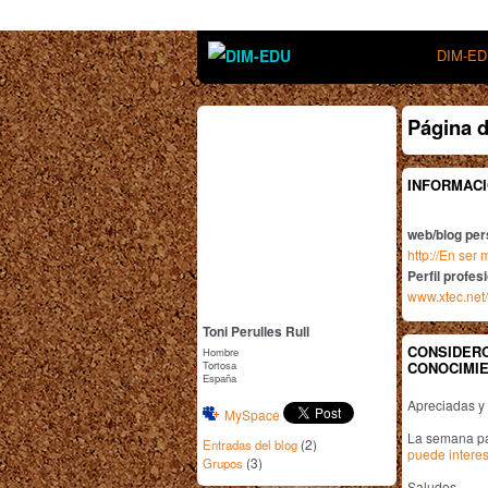
DIM-E
Página d
INFORMACI
web/blog per
http://En ser
Perfil profes
www.xtec.net/
Toni Perulles Rull
CONSIDERO
Hombre
Tortosa
CONOCIMIE
España
Apreciadas y
MySpace
La semana pa
(2)
Entradas del blog
puede interes
(3)
Grupos
Saludos.