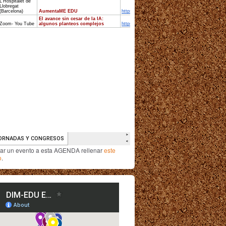
iar un evento a esta AGENDA rellenar
este
o
.