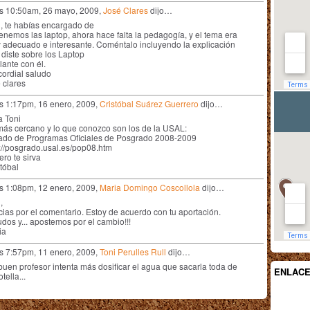
as 10:50am, 26 mayo, 2009,
José Clares
dijo…
i, te habías encargado de
enemos las laptop, ahora hace falta la pedagogía, y el tema era
 adecuado e interesante. Coméntalo incluyendo la explicación
 diste sobre los Laptop
ante con él.
cordial saludo
 clares
as 1:17pm, 16 enero, 2009,
Cristóbal Suárez Guerrero
dijo…
a Toni
más cercano y lo que conozco son los de la USAL:
tado de Programas Oficiales de Posgrado 2008-2009
p://posgrado.usal.es/pop08.htm
ro te sirva
tóbal
as 1:08pm, 12 enero, 2009,
Maria Domingo Coscollola
dijo…
,
ias por el comentario. Estoy de acuerdo con tu aportación.
dos y... apostemos por el cambio!!!
ia
as 7:57pm, 11 enero, 2009,
Toni Perulles Rull
dijo…
buen profesor intenta más dosificar el agua que sacarla toda de
ENLAC
otella...