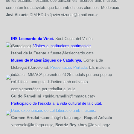
de les escoles, i escoles que utilitzen els recursos dels museus
comenten les activitats que fan amb el seus alumnes. Moderació:
Javi Vizuete
DIM-EDU <fjavier.vizuete@gmail.com>
INS Leonardo da Vinci.
Sant Cugat del Vallès
(Barcelona).
Visites a institucions patrimonials
Isabel de la Fuente
<ifuente@iesleonardo.cat>
Museu de Matemàtiques de Catalunya.
Cornellà de
Llobregat (Barcelona).
Presentació
.
Portada
. Els maletins
didàctics MMACA presneten 23-25 mòduls per una pop-up
exhibition i una guia didàctica amb activitats
complementàries per treballar a l'aula.
Guido Ramellini
<guido.ramellini@mmaca.cat>
Participació de l’escola a la vida cultural de la ciutat.
Dues experiències de col.laboració amb museus
.
-
-
Carmen Arrufat
<carrufat@la-farga.org>,
Raquel Arévalo
<rarevalo@la-farga.org>,
Beatriz Rey
<brey@la-vall.org>