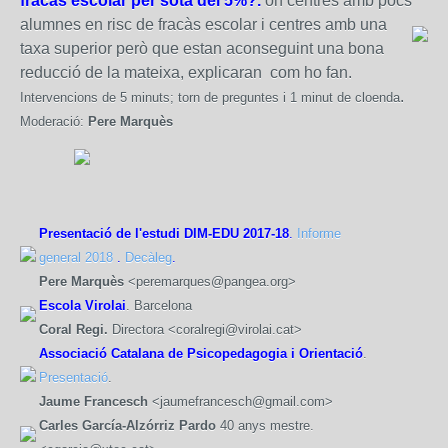
fracàs escolar per sota del 5%?.
on centres amb pocs
alumnes en risc de fracàs escolar i centres amb una
taxa superior però que estan aconseguint una bona
reducció de la mateixa, explicaran com ho fan.
.
Intervencions de 5 minuts; torn de preguntes i 1 minut de cloenda
Moderació:
Pere Marquès
Presentació de l'estudi DIM-EDU 2017-18
.
Informe
general 2018
.
Decàleg
.
Pere Marquès
<peremarques@pangea.org>
Escola Virolai
. Barcelona
Coral Regi.
Directora <coralregi@virolai.cat>
Associació Catalana de Psicopedagogia i Orientació
.
Presentació
.
Jaume Francesch
<jaumefrancesch@gmail.com>
Carles García-Alzórriz Pardo
40 anys mestre.