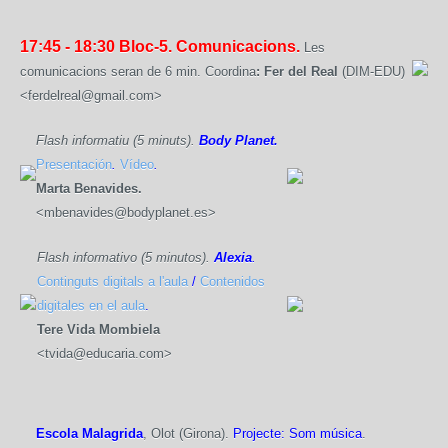
17:45 - 18:30
Bloc-5. Comunicacions.
Les
comunicacions seran de 6 min. Coordina
:
Fer del Real
(DIM-EDU)
<ferdelreal@gmail.com>
Flash informatiu (5 minuts).
Body Planet.
Presentación
.
Vídeo
.
Marta Benavides.
<mbenavides@bodyplanet.es>
Flash informativo (5 minutos).
Alexia
.
Continguts digitals a l'aula
/
Contenidos
digitales en el aula
.
Tere Vida Mombiela
<tvida@educaria.com>
Escola Malagrida
, Olot (Girona).
Projecte: Som música
.