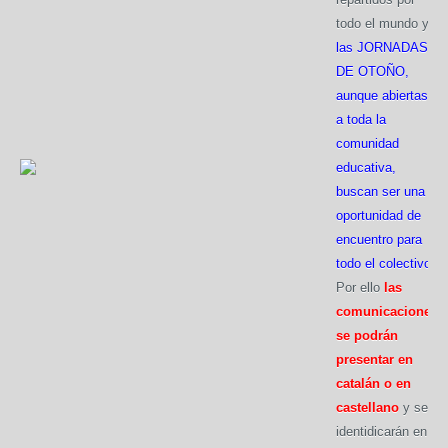
todo el mundo y
las JORNADAS
DE OTOÑO,
aunque abiertas
a toda la
comunidad
educativa,
buscan ser una
oportunidad de
encuentro para
todo el colectivo
.
Por ello
las
comunicaciones
se podrán
presentar en
catalán o en
castellano
y se
identidicarán en