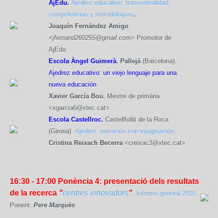
AjEdu.
Ajedrez educativo: transversalidad,
competencias y metodologías
.
Joaquín Fernández Amigo
<jfernand260255@gmail.com>
Promotor de
AjEdu.
Escola Àngel Guimerà
. Pallejà
(Barcelona).
Ajedrez educativo: un viejo lenguaje para una
nueva educación
Xavier García Bou.
Mestre de primària
<xgarcia6@xtec.cat>.
Escola Castellroc.
Castellfollit de la Roca
(Girona).
Ajedrez: narración con imaginación
.
Cristina Reixach Becerra
<creixac3@xtec.cat>
16:30 - 17:00
Ponència 4: presentació dels resultats
de la recerca
"
centres innovadors
"
.
Informe general 2018
.
Ponent:
Pere Marquès
.