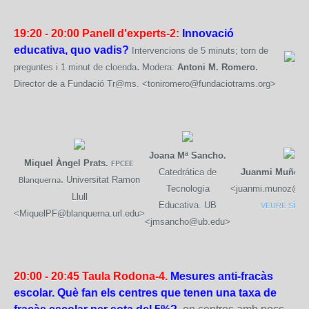
19:20 - 20:00
Panell d'experts-2:
Innovació
educativa, quo vadis?
Intervencions de 5 minuts; torn de
.
preguntes i 1 minut de cloenda
Modera:
Antoni M. Romero.
Director de a Fundació Tr@ms. <toniromero@fundaciotrams.org>
Joana Mª Sancho.
Miquel Àngel Prats.
FPCEE 
Catedrática de
Juanmi Muñoz
.
.
Universitat Ramon
Blanquerna
Tecnología
<juanmi.munoz@gm
Llull
Educativa. UB
VEURE SÍNTE
<MiquelPF@blanquerna.url.edu>
<jmsancho@ub.edu>
20:00 - 20:45
Taula Rodona-4.
Mesures anti-fracàs
escolar. Què fan els centres que tenen una taxa de