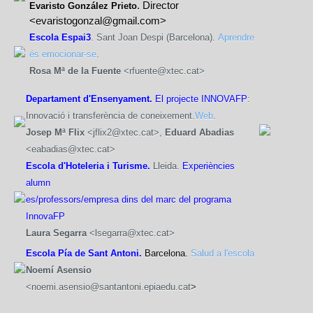
. Director 
Evaristo González Prieto
<evaristogonzal@gmail.com>
Escola Espai3
. Sant Joan Despi (Barcelona).
Aprendre
és emocionar-se
.
Rosa Mª de la Fuente
<rfuente@xtec.cat>
Departament d'Ensenyament.
El projecte INNOVAFP
:
Innovació i transferència de coneixement.
Web
.
Josep Mª Flix
<jflix2@xtec.cat>,
Eduard Abadias
<eabadias@xtec.cat>
Escola d'Hoteleria i Turisme.
Lleida.
Experiències
alumn
es/professors/empresa dins del marc del programa
InnovaFP
Laura Segarra
<lsegarra@xtec.cat>
Escola Pía de Sant Antoni.
Barcelona.
Salud a l'escola
Noemí Asensio
<noemi.asensio@santantoni.epiaedu.cat
>