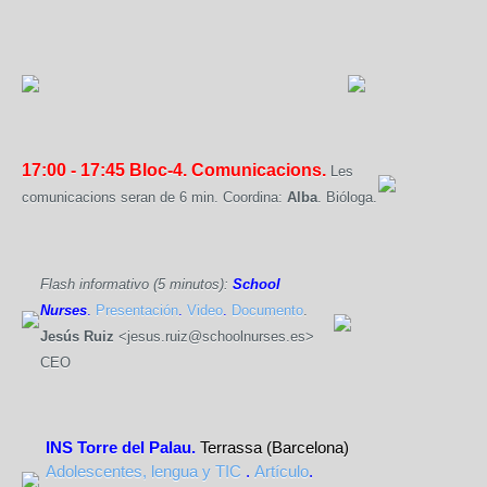
17:00 - 17:45
Bloc-4. Comunicacions.
Les
comunicacions seran de 6 min. Coordina:
Alba
. Bióloga.
Flash informativo (5 minutos):
School
Nurses
.
Presentación
.
Video
.
Documento
.
Jesús Ruiz
<jesus.ruiz@schoolnurses.es>
CEO
INS Torre del Palau.
 Terrassa (Barcelona) 
Adolescentes, lengua y TIC
 . 
Artículo
.