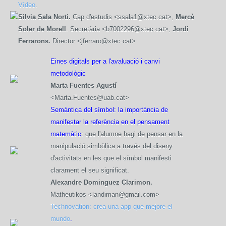
Vídeo.
Silvia Sala Norti.
Cap d'estudis <ssala1@xtec.cat>,
Mercè
Soler de Morell
. Secretària <b7002296@xtec.cat>,
Jordi
Ferrarons.
Director <jferraro@xtec.cat>
Eines digitals per a l'avaluació i canvi
metodològic
Marta Fuentes Agustí
<Marta.Fuentes@uab.cat>
Semàntica del símbol: la importància de
manifestar la referència en el pensament
matemàtic
: que l'alumne hagi de pensar en la
manipulació simbòlica a través del diseny
d'activitats en les que el símbol manifesti
clarament el seu significat.
Alexandre Dominguez Clarimon.
Matheutikos <landiman@gmail.com>
Technovation: crea una app que mejore el
mundo
.