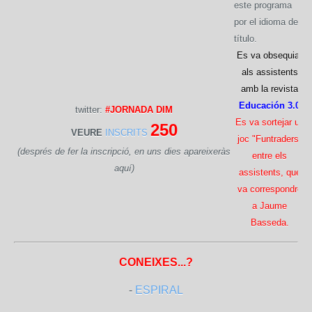
este programa
por el idioma del
título.
Es va obsequiar
als assistents
amb la revista
Educación 3.0
twitter:
#JORNADA DIM
Es va sortejar un
250
VEURE
INSCRITS
joc "Funtraders"
(després de fer la inscripció, en uns dies apareixeràs
entre els
aquí)
assistents, que
va correspondre
a Jaume
Basseda.
CONEIXES...?
-
ESPIRAL