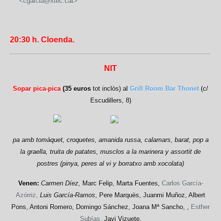
<cgarcia@xtec.cat>
20:30
h.
Cloenda.
NIT
Sopar pica-pica
(35 euros
tot inclòs) al
Grill Room Bar Thonet
(c/
Escudillers, 8)
pa amb tomàquet, croquetes, amanida russa, calamars, barat, pop a
la graella, truita de patates, musclos a la marinera y assortit de
postres (pinya, peres al vi y borratxo amb xocolata)
Venen:
Carmen Díez,
Marc Felip, Marta Fuentes,
Carlos García-
Azórriz,
Luis García-Ramos
, Pere Marquès, Juanmi Muñoz, Albert
Pons, Antoni Romero, Domingo Sánchez, Joana Mª Sancho, ,
Esther
Subías,
Javi Vizuete.