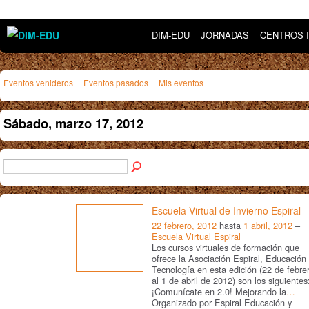
DIM-EDU
JORNADAS
CENTROS 
Eventos venideros
Eventos pasados
Mis eventos
Sábado, marzo 17, 2012
Escuela Virtual de Invierno Espiral
22 febrero, 2012
hasta
1 abril, 2012
–
Escuela Virtual Espiral
Los cursos virtuales de formación que
ofrece la Asociación Espiral, Educación
Tecnología en esta edición (22 de febre
al 1 de abril de 2012) son los siguientes
¡Comunícate en 2.0! Mejorando la
…
Organizado por Espiral Educación y