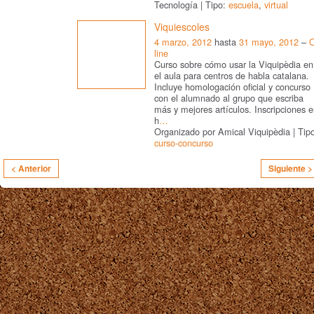
Tecnología | Tipo:
escuela
,
virtual
Viquiescoles
4 marzo, 2012
hasta
31 mayo, 2012
–
line
Curso sobre cómo usar la Viquipèdia en
el aula para centros de habla catalana.
Incluye homologación oficial y concurso
con el alumnado al grupo que escriba
más y mejores artículos. Inscripciones 
h
…
Organizado por Amical Viquipèdia | Tip
curso-concurso
< Anterior
Siguiente >