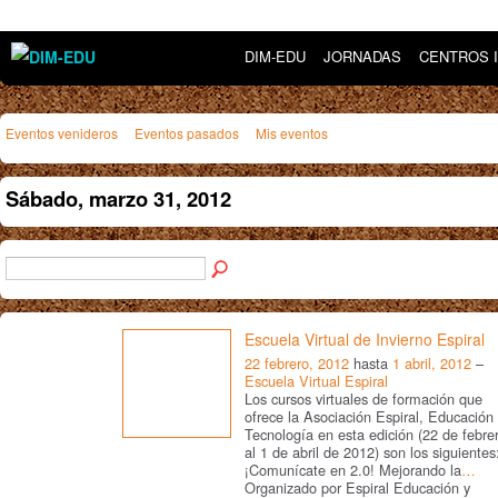
DIM-EDU
JORNADAS
CENTROS 
Eventos venideros
Eventos pasados
Mis eventos
Sábado, marzo 31, 2012
Escuela Virtual de Invierno Espiral
22 febrero, 2012
hasta
1 abril, 2012
–
Escuela Virtual Espiral
Los cursos virtuales de formación que
ofrece la Asociación Espiral, Educación
Tecnología en esta edición (22 de febre
al 1 de abril de 2012) son los siguientes
¡Comunícate en 2.0! Mejorando la
…
Organizado por Espiral Educación y