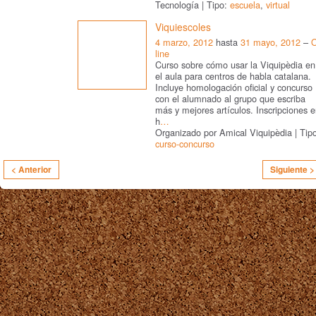
Tecnología | Tipo:
escuela
,
virtual
Viquiescoles
4 marzo, 2012
hasta
31 mayo, 2012
–
line
Curso sobre cómo usar la Viquipèdia en
el aula para centros de habla catalana.
Incluye homologación oficial y concurso
con el alumnado al grupo que escriba
más y mejores artículos. Inscripciones 
h
…
Organizado por Amical Viquipèdia | Tip
curso-concurso
< Anterior
Siguiente >