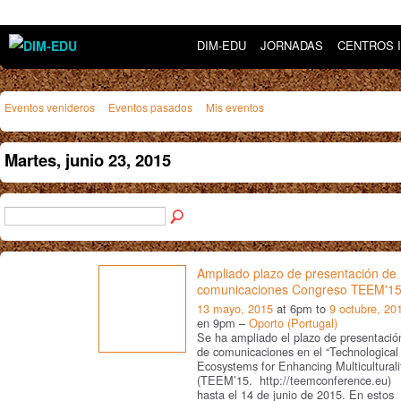
DIM-EDU
JORNADAS
CENTROS 
Eventos venideros
Eventos pasados
Mis eventos
Martes, junio 23, 2015
Ampliado plazo de presentación de
comunicaciones Congreso TEEM'1
13 mayo, 2015
at 6pm to
9 octubre, 20
en 9pm –
Oporto (Portugal)
Se ha ampliado el plazo de presentació
de comunicaciones en el “Technological
Ecosystems for Enhancing Multiculturali
(TEEM’15. http://teemconference.eu)
hasta el 14 de junio de 2015. En estos