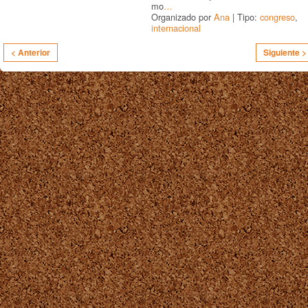
mo
…
Organizado por
Ana
| Tipo:
congreso
,
internacional
< Anterior
Siguiente >