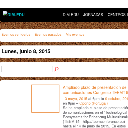
DIM-EDU
JORNADAS
CENTROS 
Eventos venideros
Eventos pasados
Mis eventos
Lunes, junio 8, 2015
Ampliado plazo de presentación de
comunicaciones Congreso TEEM'1
13 mayo, 2015
at 6pm to
9 octubre, 20
en 9pm –
Oporto (Portugal)
Se ha ampliado el plazo de presentació
de comunicaciones en el “Technological
Ecosystems for Enhancing Multiculturali
(TEEM’15. http://teemconference.eu)
hasta el 14 de junio de 2015. En estos