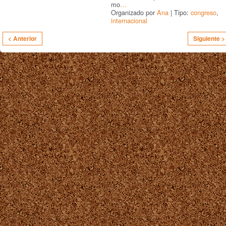
mo
…
Organizado por
Ana
| Tipo:
congreso
,
internacional
< Anterior
Siguiente >