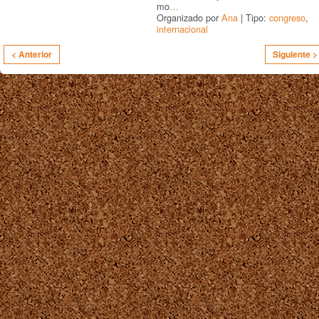
mo
…
Organizado por
Ana
| Tipo:
congreso
,
internacional
< Anterior
Siguiente >