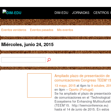
DIM-EDU
JORNADAS
CENTROS 
Eventos venideros
Eventos pasados
Mis eventos
Miércoles, junio 24, 2015
Ampliado plazo de presentación de
comunicaciones Congreso TEEM'1
13 mayo, 2015
at 6pm to
9 octubre, 20
en 9pm –
Oporto (Portugal)
Se ha ampliado el plazo de presentació
de comunicaciones en el “Technological
Ecosystems for Enhancing Multiculturali
(TEEM’15. http://teemconference.eu)
hasta el 14 de junio de 2015. En estos