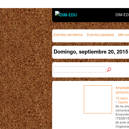
DIM-E
Eventos venideros
Eventos pasados
Mis ev
Domingo, septiembre 20, 2015
Ampliado
comunic
13 mayo,
–
Oporto 
Se ha amp
comunicac
Ecosystem
(TEEM’15.
de junio 
Organiza