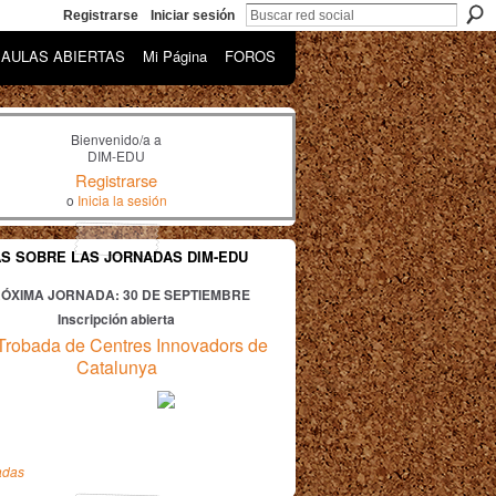
Registrarse
Iniciar sesión
AULAS ABIERTAS
Mi Página
FOROS
Bienvenido/a a
DIM-EDU
Registrarse
o
Inicia la sesión
AS SOBRE LAS JORNADAS DIM-EDU
ÓXIMA JORNADA: 30
DE SEPTIEMBRE
Inscripción abierta
Trobada de Centres Innovadors de
Catalunya
adas