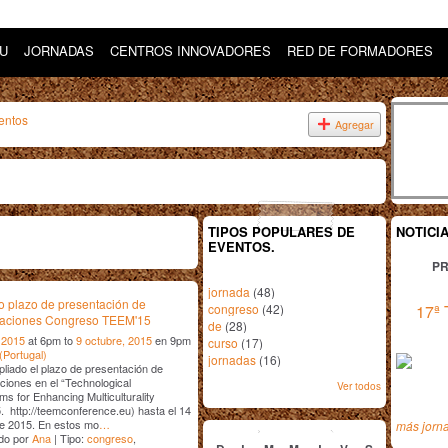
DU
JORNADAS
CENTROS INNOVADORES
RED DE FORMADORES
entos
Agregar
TIPOS POPULARES DE
NOTICI
EVENTOS.
PR
jornada
(48)
 plazo de presentación de
congreso
(42)
17ª 
aciones Congreso TEEM'15
de
(28)
 2015
at 6pm to
9 octubre, 2015
en 9pm
curso
(17)
(Portugal)
jornadas
(16)
liado el plazo de presentación de
iones en el “Technological
Ver todos
s for Enhancing Multiculturality
 http://teemconference.eu) hasta el 14
septiembre
2015
de 2015. En estos mo
…
más jorn
do por
Ana
| Tipo:
congreso
,