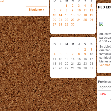
D
L
M
M
J
V
S
nal
1
2
3
4
5
RED ED
Siguiente >
6
7
8
9
10
11
12
13
14
15
16
17
18
19
20
21
22
23
24
25
26
27
28
29
30
educativ
octubre
2015
particip
6.000 est
D
L
M
M
J
V
S
Su objet
1
2
3
orientada
formació
4
5
6
7
8
9
10
contribui
11
12
13
14
15
16
17
bienesta
18
19
20
21
22
23
24
Ver más.
25
26
27
28
29
30
31
Próximo