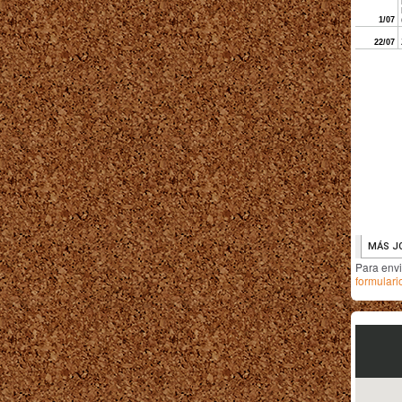
Para env
formulari