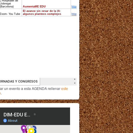
iar un evento a esta AGENDA rellenar
este
o
.