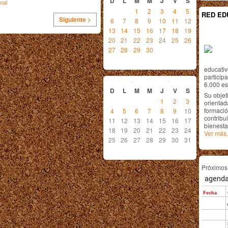
D
L
M
M
J
V
S
nal
1
2
3
4
5
RED ED
Siguiente >
6
7
8
9
10
11
12
13
14
15
16
17
18
19
20
21
22
23
24
25
26
27
28
29
30
educativ
octubre
2015
particip
6.000 est
D
L
M
M
J
V
S
Su objet
1
2
3
orientada
formació
4
5
6
7
8
9
10
contribui
11
12
13
14
15
16
17
bienesta
18
19
20
21
22
23
24
Ver más.
25
26
27
28
29
30
31
Próximo