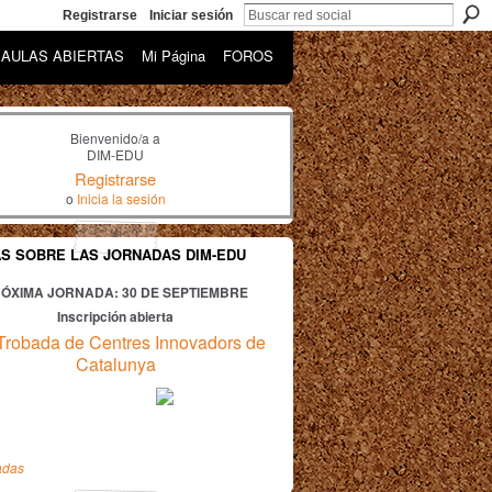
Registrarse
Iniciar sesión
AULAS ABIERTAS
Mi Página
FOROS
Bienvenido/a a
DIM-EDU
Registrarse
o
Inicia la sesión
AS SOBRE LAS JORNADAS DIM-EDU
ÓXIMA JORNADA: 30
DE SEPTIEMBRE
Inscripción abierta
Trobada de Centres Innovadors de
Catalunya
adas