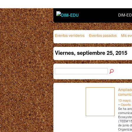
DIM-E
Eventos venideros
Eventos pasados
Mis ev
Viernes, septiembre 25, 2015
Ampliado
comunic
13 mayo,
–
Oporto 
Se ha amp
comunicac
Ecosystem
(TEEM’15.
de junio 
Organiza