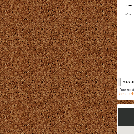
Para env
formulari