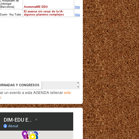
iar un evento a esta AGENDA rellenar
este
o
.