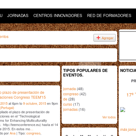
DU
JORNADAS
CENTROS INNOVADORES
RED DE FORMADORES
entos
Agregar
TIPOS POPULARES DE
NOTICI
EVENTOS.
PR
jornada
(48)
 plazo de presentación de
congreso
(42)
17ª 
aciones Congreso TEEM'15
de
(28)
 2015
at 6pm to
9 octubre, 2015
en 9pm
curso
(17)
(Portugal)
jornadas
(16)
liado el plazo de presentación de
iones en el “Technological
Ver todos
s for Enhancing Multiculturality
 http://teemconference.eu) hasta el 14
septiembre
2015
de 2015. En estos mo
…
más jorn
do por
Ana
| Tipo:
congreso
,