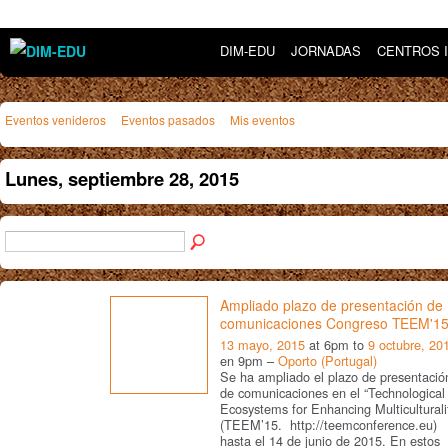
DIM-EDU
JORNADAS
CENTROS 
Eventos venideros
Eventos pasados
Mis eventos
Lunes, septiembre 28, 2015
Ampliado plazo de presentación de
comunicaciones Congreso TEEM'1
13 mayo, 2015
at 6pm to
9 octubre, 20
en 9pm –
Oporto (Portugal)
Se ha ampliado el plazo de presentació
de comunicaciones en el “Technological
Ecosystems for Enhancing Multiculturali
(TEEM’15. http://teemconference.eu)
hasta el 14 de junio de 2015. En estos