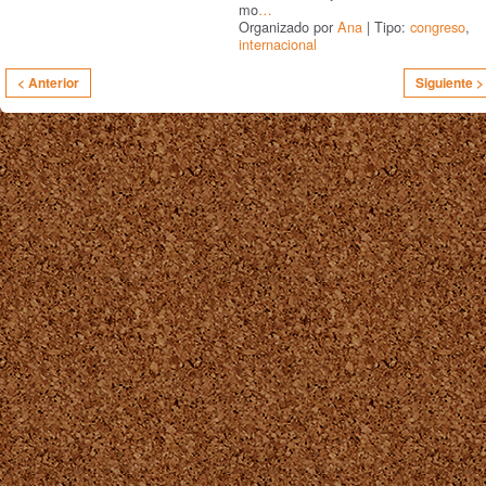
mo
…
Organizado por
Ana
| Tipo:
congreso
,
internacional
< Anterior
Siguiente >