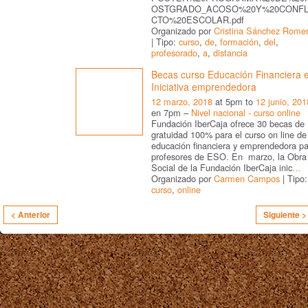
OSTGRADO_ACOSO%20Y%20CONFL
CTO%20ESCOLAR.pdf
Organizado por
Cristina Sánchez Rome
| Tipo:
curso
,
de
,
formación
,
del
,
profesorado
,
a
,
distancia
Becas curso Educación Financiera 
Iniciativa emprendedora
12 marzo, 2018
at 5pm to
12 junio, 201
en 7pm –
Nivel nacional - curso online
Fundación IberCaja ofrece 30 becas de
gratuidad 100% para el curso on line de
educación financiera y emprendedora pa
profesores de ESO. En marzo, la Obra
Social de la Fundación IberCaja inic
…
Organizado por
Carmen Campos
| Tipo:
curso
,
online
< Anterior
Siguiente >