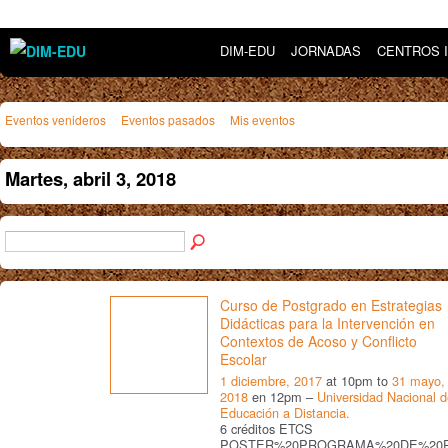
DIM-EDU
JORNADAS
CENTROS 
Eventos venideros
Eventos pasados
Mis eventos
Martes, abril 3, 2018
Curso de Postgrado en Estrategias
Didácticas para la Intervención en
Contextos de Acoso y Conflicto
Escolar
1 diciembre, 2017
at 10pm to
31 mayo,
2018
en 12pm –
Universidad Nacional 
Educación a Distancia.
6 créditos ETCS
POSTER%20PROGRAMA%20DE%20