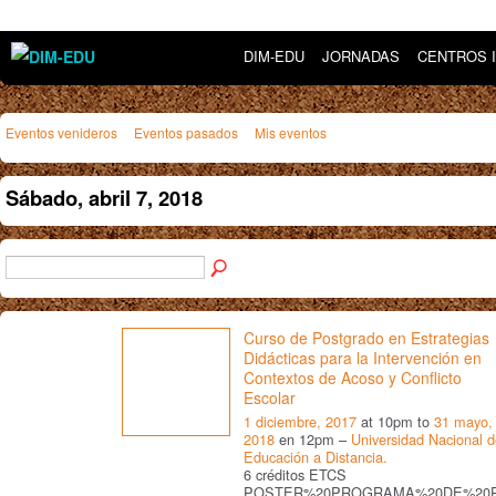
DIM-EDU
JORNADAS
CENTROS 
Eventos venideros
Eventos pasados
Mis eventos
Sábado, abril 7, 2018
Curso de Postgrado en Estrategias
Didácticas para la Intervención en
Contextos de Acoso y Conflicto
Escolar
1 diciembre, 2017
at 10pm to
31 mayo,
2018
en 12pm –
Universidad Nacional 
Educación a Distancia.
6 créditos ETCS
POSTER%20PROGRAMA%20DE%20