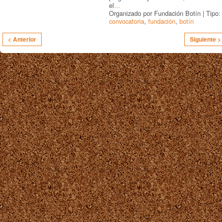
el
…
Organizado por Fundación Botín | Tipo:
convocatoria
,
fundación
,
botín
< Anterior
Siguiente >