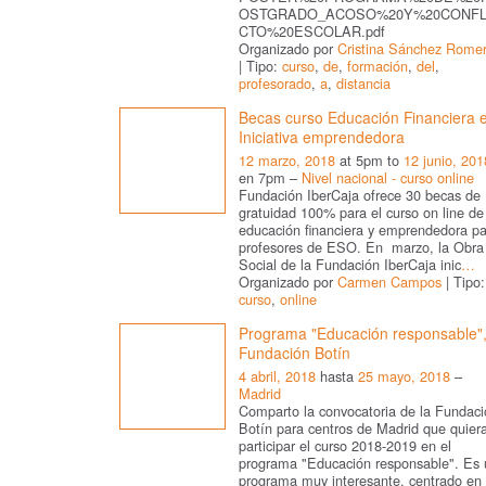
OSTGRADO_ACOSO%20Y%20CONFL
CTO%20ESCOLAR.pdf
Organizado por
Cristina Sánchez Rome
| Tipo:
curso
,
de
,
formación
,
del
,
profesorado
,
a
,
distancia
Becas curso Educación Financiera 
Iniciativa emprendedora
12 marzo, 2018
at 5pm to
12 junio, 201
en 7pm –
Nivel nacional - curso online
Fundación IberCaja ofrece 30 becas de
gratuidad 100% para el curso on line de
educación financiera y emprendedora pa
profesores de ESO. En marzo, la Obra
Social de la Fundación IberCaja inic
…
Organizado por
Carmen Campos
| Tipo:
curso
,
online
Programa "Educación responsable"
Fundación Botín
4 abril, 2018
hasta
25 mayo, 2018
–
Madrid
Comparto la convocatoria de la Fundaci
Botín para centros de Madrid que quier
participar el curso 2018-2019 en el
programa "Educación responsable". Es 
programa muy interesante, centrado en