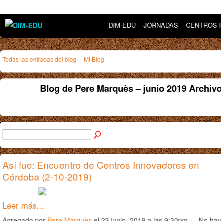
DIM-EDU
JORNADAS
CENTROS 
Todas las entradas del blog
Mi Blog
Blog de Pere Marquès – junio 2019 Archiv
Así fue: Encuentro de Centros Innovadores en
Córdoba (2-10-2019)
Leer más...
Agregado por
Pere Marquès
el 23 junio, 2019 a las 9:30pm — No hay