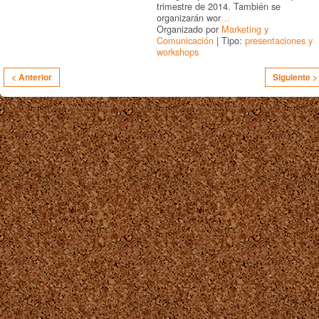
trimestre de 2014. También se
organizarán wor
…
Organizado por
Marketing y
Comunicación
| Tipo:
presentaciones y
workshops
< Anterior
Siguiente >