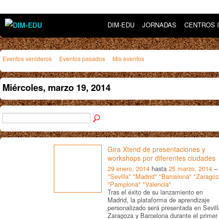
DIM-EDU
JORNADAS
CENTROS 
Eventos venideros
Eventos pasados
Mis eventos
Miércoles, marzo 19, 2014
Gira Xtend de presentaciones y
workshops por diferentes ciudades
29 enero, 2014
hasta
25 marzo, 2014
–
"Sevilla" "Madrid" "Barcelona" "Zaragoz
"Pamplona" "Valencia"
Tras el éxito de su lanzamiento en
Madrid, la plataforma de aprendizaje
personalizado será presentada en Sevill
Zaragoza y Barcelona durante el primer