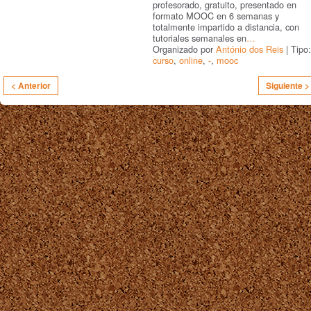
profesorado, gratuito, presentado en
formato MOOC en 6 semanas y
totalmente impartido a distancia, con
tutoriales semanales en
…
Organizado por
António dos Reis
| Tipo:
curso
,
online
,
-
,
mooc
< Anterior
Siguiente >