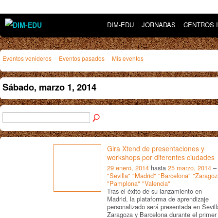
DIM-EDU
JORNADAS
CENTROS 
Eventos venideros
Eventos pasados
Mis eventos
Sábado, marzo 1, 2014
Gira Xtend de presentaciones y
workshops por diferentes ciudades
29 enero, 2014
hasta
25 marzo, 2014
–
"Sevilla" "Madrid" "Barcelona" "Zaragoz
"Pamplona" "Valencia"
Tras el éxito de su lanzamiento en
Madrid, la plataforma de aprendizaje
personalizado será presentada en Sevill
Zaragoza y Barcelona durante el primer