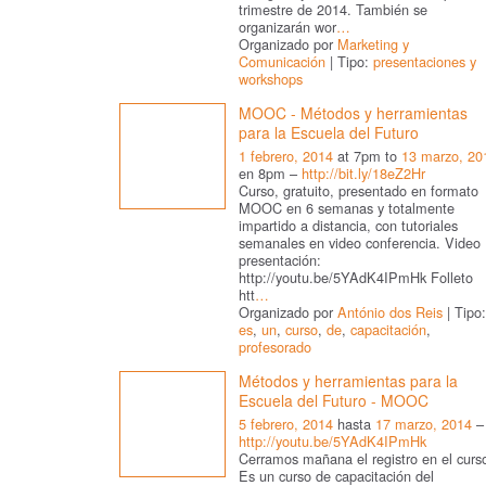
trimestre de 2014. También se
organizarán wor
…
Organizado por
Marketing y
Comunicación
| Tipo:
presentaciones y
workshops
MOOC - Métodos y herramientas
para la Escuela del Futuro
1 febrero, 2014
at 7pm to
13 marzo, 20
en 8pm –
http://bit.ly/18eZ2Hr
Curso, gratuito, presentado en formato
MOOC en 6 semanas y totalmente
impartido a distancia, con tutoriales
semanales en video conferencia. Video
presentación:
http://youtu.be/5YAdK4IPmHk Folleto
htt
…
Organizado por
António dos Reis
| Tipo:
es
,
un
,
curso
,
de
,
capacitación
,
profesorado
Métodos y herramientas para la
Escuela del Futuro - MOOC
5 febrero, 2014
hasta
17 marzo, 2014
–
http://youtu.be/5YAdK4IPmHk
Cerramos mañana el registro en el curs
Es un curso de capacitación del