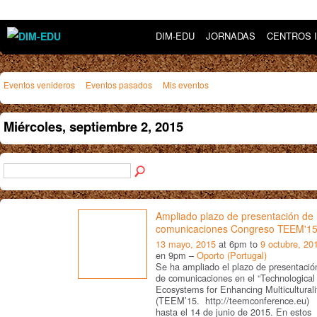
DIM-EDU
JORNADAS
CENTROS 
Eventos venideros
Eventos pasados
Mis eventos
Miércoles, septiembre 2, 2015
Ampliado plazo de presentación de
comunicaciones Congreso TEEM'1
13 mayo, 2015
at 6pm to
9 octubre, 20
en 9pm –
Oporto (Portugal)
Se ha ampliado el plazo de presentació
de comunicaciones en el “Technological
Ecosystems for Enhancing Multiculturali
(TEEM’15. http://teemconference.eu)
hasta el 14 de junio de 2015. En estos