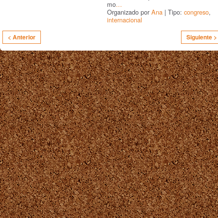
mo
…
Organizado por
Ana
| Tipo:
congreso
,
internacional
< Anterior
Siguiente >