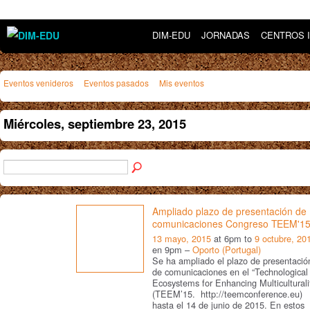
DIM-EDU
JORNADAS
CENTROS 
Eventos venideros
Eventos pasados
Mis eventos
Miércoles, septiembre 23, 2015
Ampliado plazo de presentación de
comunicaciones Congreso TEEM'1
13 mayo, 2015
at 6pm to
9 octubre, 20
en 9pm –
Oporto (Portugal)
Se ha ampliado el plazo de presentació
de comunicaciones en el “Technological
Ecosystems for Enhancing Multiculturali
(TEEM’15. http://teemconference.eu)
hasta el 14 de junio de 2015. En estos