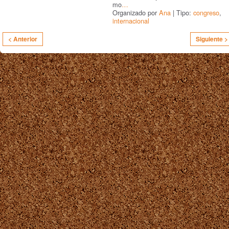
mo
…
Organizado por
Ana
| Tipo:
congreso
,
internacional
< Anterior
Siguiente >