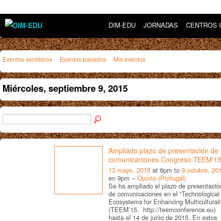
DIM-EDU
JORNADAS
CENTROS 
Eventos venideros
Eventos pasados
Mis eventos
Miércoles, septiembre 9, 2015
Ampliado plazo de presentación de
comunicaciones Congreso TEEM'1
13 mayo, 2015
at 6pm to
9 octubre, 20
en 9pm –
Oporto (Portugal)
Se ha ampliado el plazo de presentació
de comunicaciones en el “Technological
Ecosystems for Enhancing Multiculturali
(TEEM’15. http://teemconference.eu)
hasta el 14 de junio de 2015. En estos