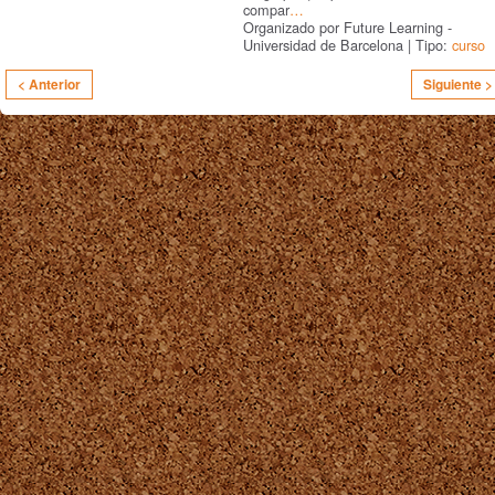
compar
…
Organizado por Future Learning -
Universidad de Barcelona | Tipo:
curso
< Anterior
Siguiente >