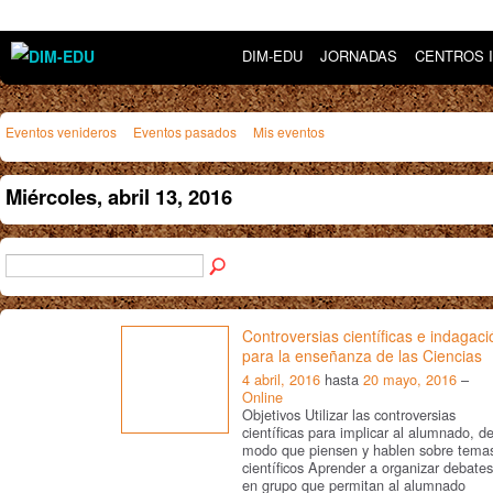
DIM-EDU
JORNADAS
CENTROS 
Eventos venideros
Eventos pasados
Mis eventos
Miércoles, abril 13, 2016
Controversias científicas e indagaci
para la enseñanza de las Ciencias
4 abril, 2016
hasta
20 mayo, 2016
–
Online
Objetivos Utilizar las controversias
científicas para implicar al alumnado, d
modo que piensen y hablen sobre tema
científicos Aprender a organizar debates
en grupo que permitan al alumnado