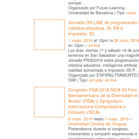
compar
…
Organizado por Future Learning -
Universidad de Barcelona | Tipo:
curso
Jornada ON-LINE de programación
robótica educativa, IA, RA e
impresión 3D
1 mayo, 2016
at 12pm to
26 junio, 201
en 12pm –
on-line
Los días: viernes 17 y sábado 18 de jun
tenemos en San Sebastián una magnífi
Jornada PR3D2016 sobre programación
robótica educativa, inteligencia artificial,
realidad aumentada e impresión 3D P
Organizado por ESPIRAL-TRAMUNTEC
DIM | Tipo:
jornada
,
on-line
Congreso FIDA.2016.SICA VII Foro
Iberoamericano de la Diversidad en
Acción (FIDA) y Symposium
Internacional Computadora e
Inclusión (SICA)
6 mayo, 2016
hasta
7 mayo, 2016
–
Universidad Católica del Uruguay
Pretendemos durante el congreso,
intercambiar y compartir experiencias e
investigaciones sobre cómo, con la