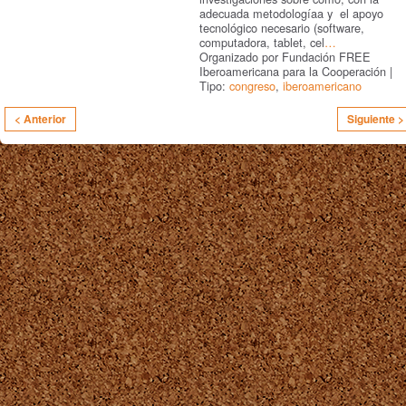
adecuada metodologíaa y el apoyo
tecnológico necesario (software,
computadora, tablet, cel
…
Organizado por Fundación FREE
Iberoamericana para la Cooperación |
Tipo:
congreso
,
iberoamericano
< Anterior
Siguiente >