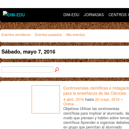
DIM-EDU
JORNADAS
CENTROS 
Eventos venideros
Eventos pasados
Mis eventos
Sábado, mayo 7, 2016
Controversias científicas e indagaci
para la enseñanza de las Ciencias
4 abril, 2016
hasta
20 mayo, 2016
–
Online
Objetivos Utilizar las controversias
científicas para implicar al alumnado, d
modo que piensen y hablen sobre tema
científicos Aprender a organizar debates
en grupo que permitan al alumnado