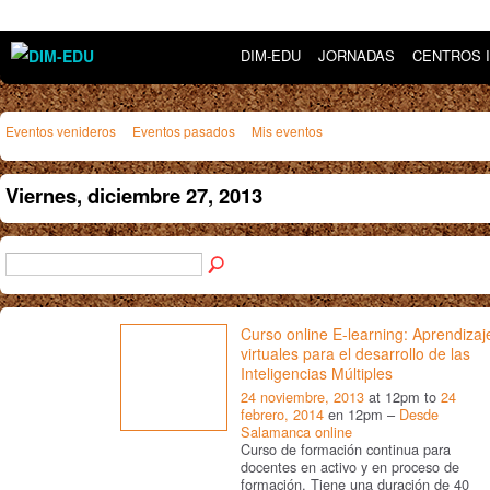
DIM-EDU
JORNADAS
CENTROS 
Eventos venideros
Eventos pasados
Mis eventos
Viernes, diciembre 27, 2013
Curso online E-learning: Aprendizaj
virtuales para el desarrollo de las
Inteligencias Múltiples
24 noviembre, 2013
at 12pm to
24
febrero, 2014
en 12pm –
Desde
Salamanca online
Curso de formación continua para
docentes en activo y en proceso de
formación. Tiene una duración de 40