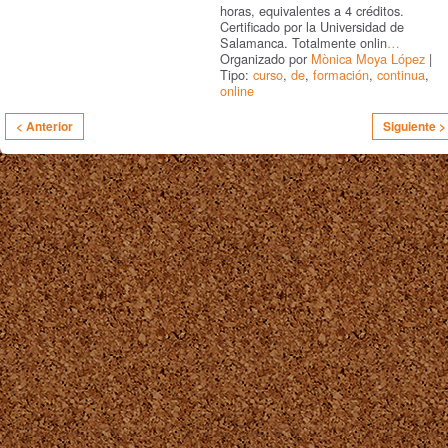
horas, equivalentes a 4 créditos.
Certificado por la Universidad de
Salamanca. Totalmente onlin
…
Organizado por
Mònica Moya López
|
Tipo:
curso
,
de
,
formación
,
continua
,
online
< Anterior
Siguiente >