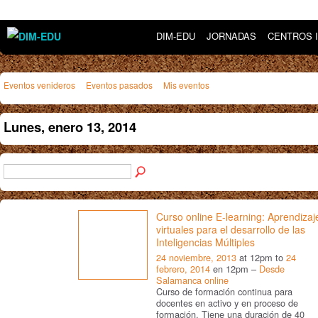
DIM-EDU
JORNADAS
CENTROS 
Eventos venideros
Eventos pasados
Mis eventos
Lunes, enero 13, 2014
Curso online E-learning: Aprendizaj
virtuales para el desarrollo de las
Inteligencias Múltiples
24 noviembre, 2013
at 12pm to
24
febrero, 2014
en 12pm –
Desde
Salamanca online
Curso de formación continua para
docentes en activo y en proceso de
formación. Tiene una duración de 40