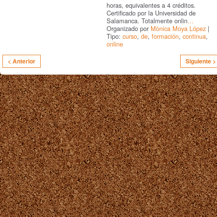
horas, equivalentes a 4 créditos.
Certificado por la Universidad de
Salamanca. Totalmente onlin
…
Organizado por
Mònica Moya López
|
Tipo:
curso
,
de
,
formación
,
continua
,
online
< Anterior
Siguiente >