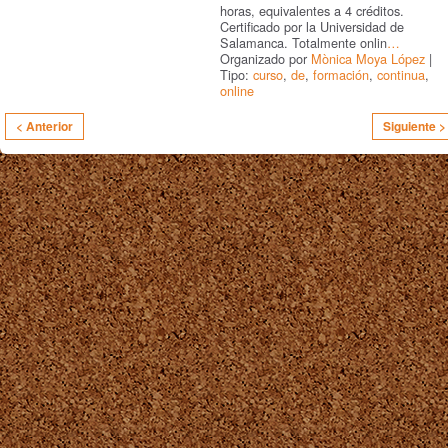
horas, equivalentes a 4 créditos.
Certificado por la Universidad de
Salamanca. Totalmente onlin
…
Organizado por
Mònica Moya López
|
Tipo:
curso
,
de
,
formación
,
continua
,
online
< Anterior
Siguiente >