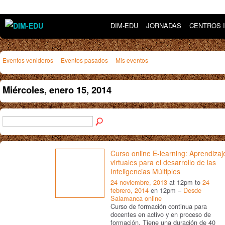
DIM-EDU
JORNADAS
CENTROS 
Eventos venideros
Eventos pasados
Mis eventos
Miércoles, enero 15, 2014
Curso online E-learning: Aprendizaj
virtuales para el desarrollo de las
Inteligencias Múltiples
24 noviembre, 2013
at 12pm to
24
febrero, 2014
en 12pm –
Desde
Salamanca online
Curso de formación continua para
docentes en activo y en proceso de
formación. Tiene una duración de 40