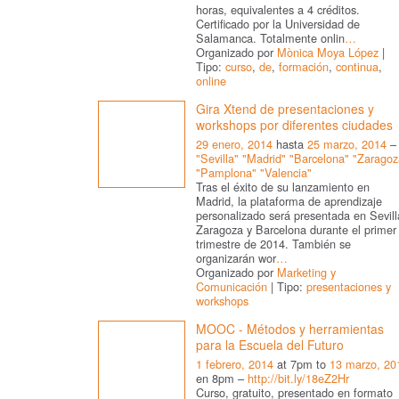
horas, equivalentes a 4 créditos.
Certificado por la Universidad de
Salamanca. Totalmente onlin
…
Organizado por
Mònica Moya López
|
Tipo:
curso
,
de
,
formación
,
continua
,
online
Gira Xtend de presentaciones y
workshops por diferentes ciudades
29 enero, 2014
hasta
25 marzo, 2014
–
"Sevilla" "Madrid" "Barcelona" "Zaragoz
"Pamplona" "Valencia"
Tras el éxito de su lanzamiento en
Madrid, la plataforma de aprendizaje
personalizado será presentada en Sevill
Zaragoza y Barcelona durante el primer
trimestre de 2014. También se
organizarán wor
…
Organizado por
Marketing y
Comunicación
| Tipo:
presentaciones y
workshops
MOOC - Métodos y herramientas
para la Escuela del Futuro
1 febrero, 2014
at 7pm to
13 marzo, 20
en 8pm –
http://bit.ly/18eZ2Hr
Curso, gratuito, presentado en formato