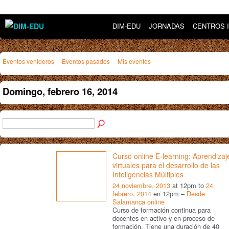
DIM-EDU
JORNADAS
CENTROS 
Eventos venideros
Eventos pasados
Mis eventos
Domingo, febrero 16, 2014
Curso online E-learning: Aprendizaj
virtuales para el desarrollo de las
Inteligencias Múltiples
24 noviembre, 2013
at 12pm to
24
febrero, 2014
en 12pm –
Desde
Salamanca online
Curso de formación continua para
docentes en activo y en proceso de
formación. Tiene una duración de 40