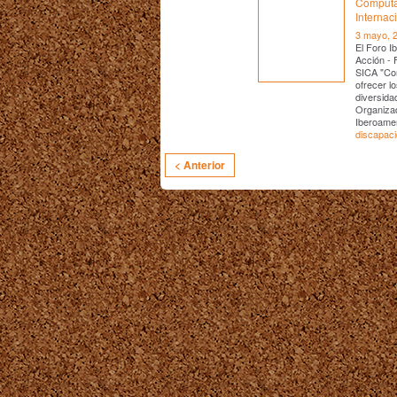
Computa
Internac
3 mayo, 
El Foro I
Acción - 
SICA "Com
ofrecer l
diversidad
Organiza
Iberoamer
discapac
< Anterior