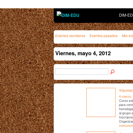
DIM-E
Eventos venideros
Eventos pasados
Mis ev
Viernes, mayo 4, 2012
Viquiesc
4 marzo,
Curso sob
para cent
homologac
al grupo 
Inscripci
Organizad
concurso