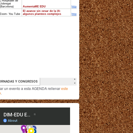
iar un evento a esta AGENDA rellenar
este
o
.