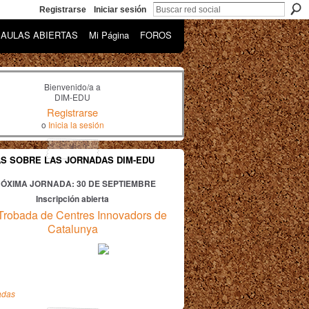
Registrarse
Iniciar sesión
AULAS ABIERTAS
Mi Página
FOROS
Bienvenido/a a
DIM-EDU
Registrarse
o
Inicia la sesión
AS SOBRE LAS JORNADAS DIM-EDU
ÓXIMA JORNADA: 30
DE SEPTIEMBRE
Inscripción abierta
Trobada de Centres Innovadors de
Catalunya
adas