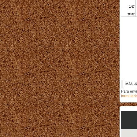
Para env
formulari