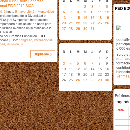
D
L
M
M
J
V
S
dora e Inclusión: Congreso
ional FIDA.2012.SICA
1
2
3
4
5
RED ED
2012
hasta
5 mayo, 2012
–
Montevideo
6
7
8
9
10
11
12
beroamericano de la Diversidad en
13
14
15
16
17
18
19
FIDA y el Symposium Internacional
20
21
22
23
24
25
26
putadora e Inclusión" se unen para
os últimos avances en la atención a la
27
28
29
30
31
. A lo lar
…
do por Creática Fundación FREE
educativ
icana | Tipo:
congreso
,
internacional
,
junio
2012
particip
idad
,
inclusion
,
tic
6.000 est
D
L
M
M
J
V
S
Siguiente >
Su objet
1
2
orientada
formació
3
4
5
6
7
8
9
contribui
10
11
12
13
14
15
16
bienesta
17
18
19
20
21
22
23
Ver más.
24
25
26
27
28
29
30
Próximo