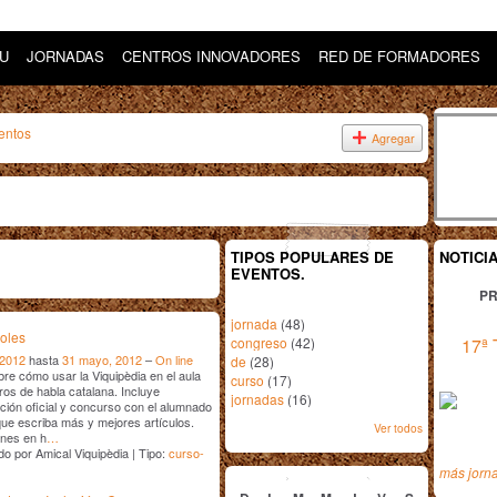
DU
JORNADAS
CENTROS INNOVADORES
RED DE FORMADORES
entos
Agregar
TIPOS POPULARES DE
NOTICI
EVENTOS.
PR
jornada
(48)
oles
congreso
(42)
17ª 
 2012
hasta
31 mayo, 2012
–
On line
de
(28)
re cómo usar la Viquipèdia en el aula
curso
(17)
ros de habla catalana. Incluye
jornadas
(16)
ión oficial y concurso con el alumnado
que escriba más y mejores artículos.
Ver todos
ones en h
…
o por Amical Viquipèdia | Tipo:
curso-
mayo
2012
más jorn