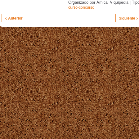
Organizado por Amical Viquipèdia | Tip
curso-concurso
< Anterior
Siguiente >