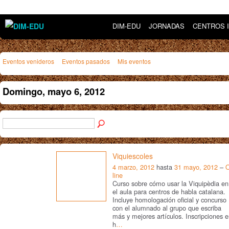
DIM-EDU
JORNADAS
CENTROS 
Eventos venideros
Eventos pasados
Mis eventos
Domingo, mayo 6, 2012
Viquiescoles
4 marzo, 2012
hasta
31 mayo, 2012
–
line
Curso sobre cómo usar la Viquipèdia en
el aula para centros de habla catalana.
Incluye homologación oficial y concurso
con el alumnado al grupo que escriba
más y mejores artículos. Inscripciones 
h
…