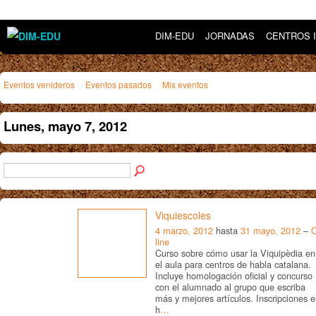
DIM-EDU
JORNADAS
CENTROS 
Eventos venideros
Eventos pasados
Mis eventos
Lunes, mayo 7, 2012
Viquiescoles
4 marzo, 2012
hasta
31 mayo, 2012
–
line
Curso sobre cómo usar la Viquipèdia en
el aula para centros de habla catalana.
Incluye homologación oficial y concurso
con el alumnado al grupo que escriba
más y mejores artículos. Inscripciones 
h
…