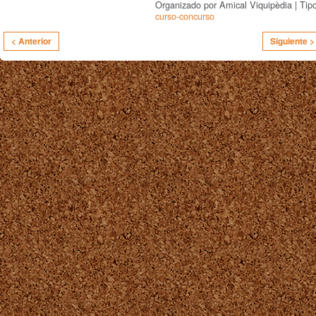
Organizado por Amical Viquipèdia | Tip
curso-concurso
< Anterior
Siguiente >