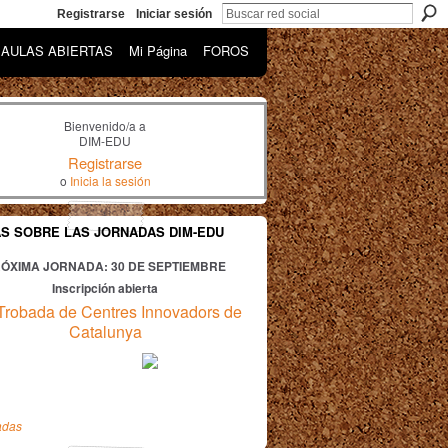
Registrarse
Iniciar sesión
AULAS ABIERTAS
Mi Página
FOROS
Bienvenido/a a
DIM-EDU
Registrarse
o
Inicia la sesión
AS SOBRE LAS JORNADAS DIM-EDU
ÓXIMA JORNADA: 30
DE SEPTIEMBRE
Inscripción abierta
Trobada de Centres Innovadors de
Catalunya
adas