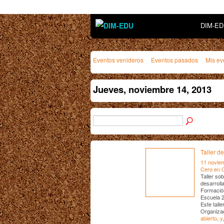
DIM-E
Eventos venideros
Eventos pasados
Mis ev
Jueves, noviembre 14, 2013
Taller d
11 novie
Cero en 
Taller so
desarroll
Formación
Escuela 2
Este talle
Organizad
abierto
,
y