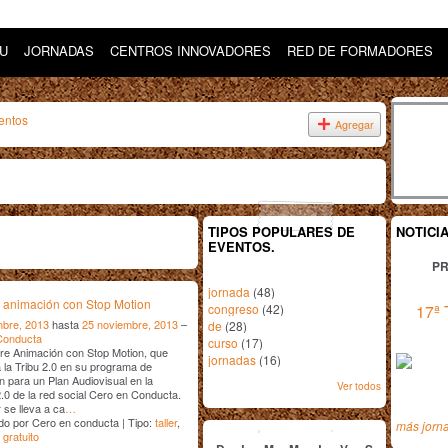
DU
JORNADAS
CENTROS INNOVADORES
RED DE FORMADORES
entos
Agregar
TIPOS POPULARES DE
NOTICI
EVENTOS.
PR
jornada
(48)
e animación con Stop Motion
congreso
(42)
17ª 
mbre, 2013
hasta
25 noviembre, 2013
–
de
(28)
Conducta
curso
(17)
bre Animación con Stop Motion, que
jornadas
(16)
a la Tribu 2.0 en su programa de
 para un Plan Audiovisual en la
Ver todos
.0 de la red social Cero en Conducta.
r se lleva a ca
…
noviembre
2013
o por Cero en conducta | Tipo:
taller
,
más jorn
,
gratuito