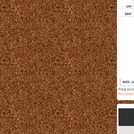
Para env
formulari