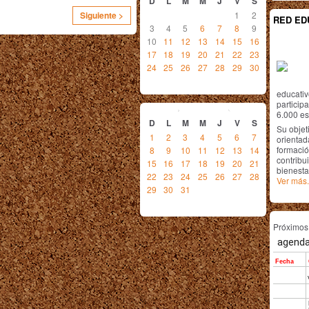
D
L
M
M
J
V
S
1
2
Siguiente >
RED ED
3
4
5
6
7
8
9
10
11
12
13
14
15
16
17
18
19
20
21
22
23
24
25
26
27
28
29
30
educativ
diciembre
2013
particip
6.000 est
D
L
M
M
J
V
S
Su objet
1
2
3
4
5
6
7
orientada
formació
8
9
10
11
12
13
14
contribui
15
16
17
18
19
20
21
bienesta
22
23
24
25
26
27
28
Ver más.
29
30
31
Próximo