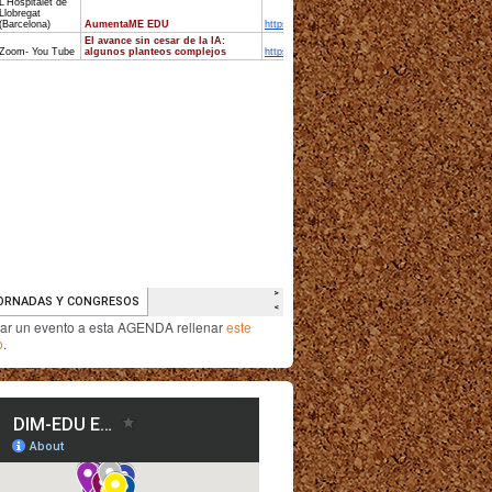
iar un evento a esta AGENDA rellenar
este
o
.