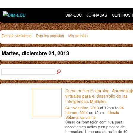
DIM-EDU
JORNADAS
CENTROS 
Eventos venideros
Eventos pasados
Mis eventos
Martes, diciembre 24, 2013
Curso online E-learning: Aprendizaj
virtuales para el desarrollo de las
Inteligencias Múltiples
24 noviembre, 2013
at 12pm to
24
febrero, 2014
en 12pm –
Desde
Salamanca online
Curso de formación continua para
docentes en activo y en proceso de
formación. Tiene una duración de 40