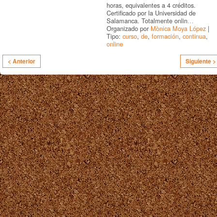
horas, equivalentes a 4 créditos.
Certificado por la Universidad de
Salamanca. Totalmente onlin
…
Organizado por
Mònica Moya López
|
Tipo:
curso
,
de
,
formación
,
continua
,
online
< Anterior
Siguiente >