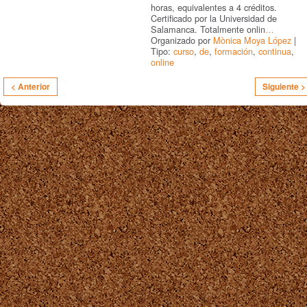
horas, equivalentes a 4 créditos.
Certificado por la Universidad de
Salamanca. Totalmente onlin
…
Organizado por
Mònica Moya López
|
Tipo:
curso
,
de
,
formación
,
continua
,
online
< Anterior
Siguiente >