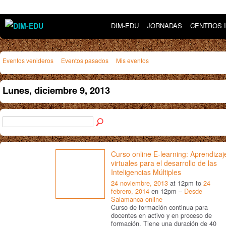
DIM-EDU
JORNADAS
CENTROS 
Eventos venideros
Eventos pasados
Mis eventos
Lunes, diciembre 9, 2013
Curso online E-learning: Aprendizaj
virtuales para el desarrollo de las
Inteligencias Múltiples
24 noviembre, 2013
at 12pm to
24
febrero, 2014
en 12pm –
Desde
Salamanca online
Curso de formación continua para
docentes en activo y en proceso de
formación. Tiene una duración de 40